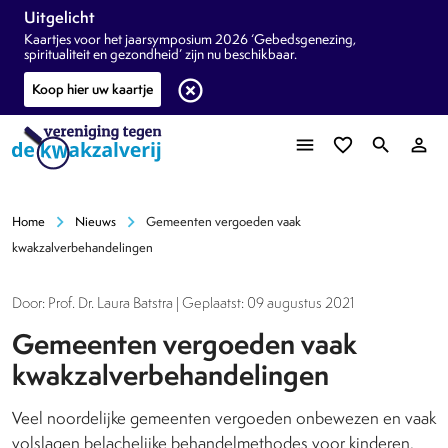
Uitgelicht
Kaartjes voor het jaarsymposium 2026 ‘Gebedsgenezing,
spiritualiteit en gezondheid’ zijn nu beschikbaar.
highlight_off
Koop hier uw kaartje
menu
favorite_border
search
person_outline
chevron_right
chevron_right
Home
Nieuws
Gemeenten vergoeden vaak
kwakzalverbehandelingen
Door: Prof. Dr. Laura Batstra | Geplaatst: 09 augustus 2021
Gemeenten vergoeden vaak
kwakzalverbehandelingen
Veel noordelijke gemeenten vergoeden onbewezen en vaak
volslagen belachelijke behandelmethodes voor kinderen.