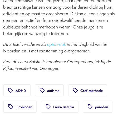
De decentralisatie van Jeugdzorg naar gemeenten bood en
biedt prachtige kansen om zorg voor kinderen dichtbij huis,
efficiënt en op maat te organiseren. Dit kan alleen slagen als
gemeenten actief en ferm ongekwalificeerde mensen en
dubieuze behandelmethoden weren. Onze jeugd is te
belangrijk om wanzorg te tolereren.
Dit artikel verscheen als
opiniestuk
in het
Dagblad van het
Noorden
en is met toestemming overgenomen.
Prof. dr. Laura Batstra is hoogleraar Orthopedagogiek bij de
Rijksuniversiteit van Groningen
local_offer
local_offer
local_offer
ADHD
autisme
Cref-methode
local_offer
local_offer
local_offer
Groningen
Laura Batstra
paarden