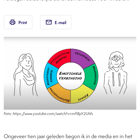
print
email
Print
E-mail
Foto: https://www.youtube.com/watch?v=mf18pY2Uhfs
Ongeveer tien jaar geleden begon ik in de media en in het