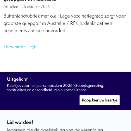
Artikelen -
26 oktober 2025
Buitenlandrubriek met o.a.: Lage vaccinatiegraad zorgt voor
grootste griepgolf in Australië / RFK Jr. denkt dat een
besnijdenis autisme bevordert.
Lees meer
east
Uitgelicht
Kaartjes voor het jaarsymposium 2026 ‘Gebedsgenezing,
spiritualiteit en gezondheid’ zijn nu beschikbaar.
Koop hier uw kaartje
Lid worden?
Iedereen die de doelstelling van de vereniging