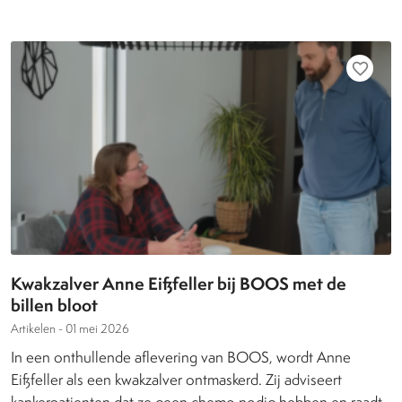
favorite_border
Kwakzalver Anne Eißfeller bij BOOS met de
billen bloot
Artikelen -
01 mei 2026
In een onthullende aflevering van BOOS, wordt Anne
Eißfeller als een kwakzalver ontmaskerd. Zij adviseert