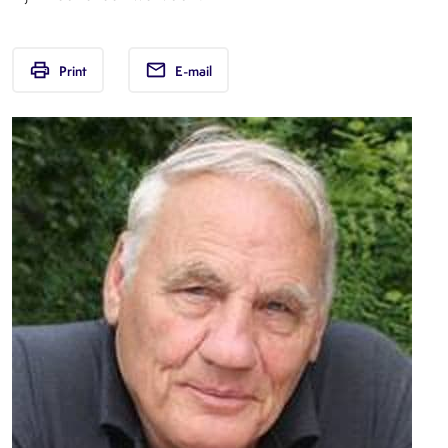
print
email
Print
E-mail