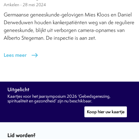
Artikelen -
28 mei 2024
Germaanse geneeskunde-gelovigen Mies Kloos en Daniel
Derweduwen houden kankerpatiënten weg van de reguliere
geneeskunde, blijkt uit verborgen camera-opnames van
Alberto Stegeman. De inspectie is aan zet.
Lees meer
east
Uitgelicht
Kaartjes voor het jaarsymposium 2026 ‘Gebedsgenezing,
spiritualiteit en gezondheid’ zijn nu beschikbaar.
Koop hier uw kaartje
Lid worden?