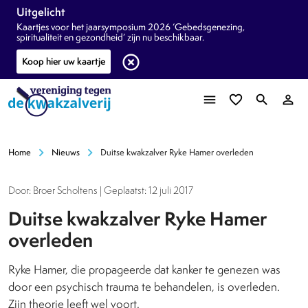
Uitgelicht
Kaartjes voor het jaarsymposium 2026 ‘Gebedsgenezing,
spiritualiteit en gezondheid’ zijn nu beschikbaar.
highlight_off
Koop hier uw kaartje
menu
favorite_border
search
person_outline
chevron_right
chevron_right
Home
Nieuws
Duitse kwakzalver Ryke Hamer overleden
Door: Broer Scholtens | Geplaatst: 12 juli 2017
Duitse kwakzalver Ryke Hamer
overleden
Ryke Hamer, die propageerde dat kanker te genezen was
door een psychisch trauma te behandelen, is overleden.
Zijn theorie leeft wel voort.