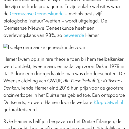
die zijn methode propageren. Er zijn enkele websites waar
de
Germaanse Geneeskunde
– met als basis vijf
biologische “natuur”-wetten – wordt uitgelegd. De
Germaanse Nieuwe Geneeskunde heeft een
overlevingskans van 98%, zo
beweerde
Hamer.
Hamer kwam op zijn rare theorie toen bij hem teelbalkanker
werd ontdekt, twee maanden nadat zijn zoon Dirk in 1978 in
Italië door een doorgedraaide man was doodgeschoten. De
Weense afdeling van GWUP,
die Gesellschaft für Kritisches
Denken
, kende Hamer eind 2016 hun prijs voor de grootste
onzinverkoper in het Duitse taalgebied toe. Een ontspoorde
Duitse arts, zo werd Hamer door de website
Kloptdatwel.nl
gekarakteriseerd.
Ryke Hamer is half juli begraven in het Duitse Erlangen, de
stad waar hij lang heeft gewoond en gewerkt. “Eindelijk mag