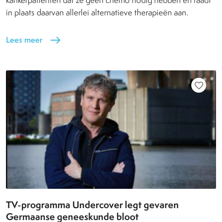
kankerpatienten dat ze geen chemo nodig hebben en raadt
in plaats daarvan allerlei alternatieve therapieën aan.
Lees meer
east
favorite_border
TV-programma Undercover legt gevaren
Germaanse geneeskunde bloot