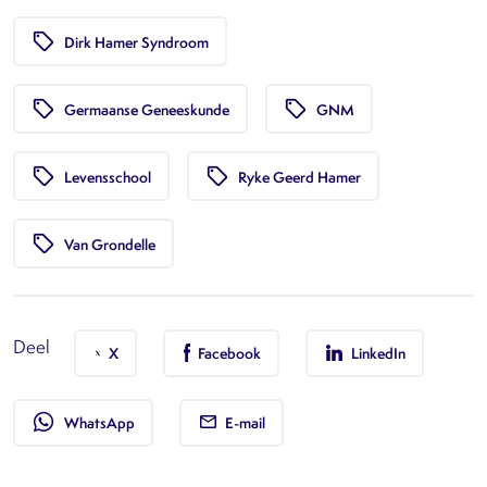
local_offer
Dirk Hamer Syndroom
local_offer
local_offer
Germaanse Geneeskunde
GNM
local_offer
local_offer
Levensschool
Ryke Geerd Hamer
local_offer
Van Grondelle
Deel
X
Facebook
LinkedIn
whatsapp
WhatsApp
E-mail