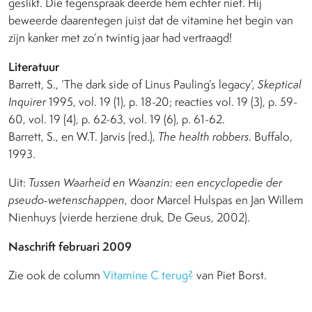
geslikt. Die tegenspraak deerde hem echter niet. Hij
beweerde daarentegen juist dat de vitamine het begin van
zijn kanker met zo’n twintig jaar had vertraagd!
Literatuur
Barrett, S., ‘The dark side of Linus Pauling’s legacy’,
Skeptical
Inquirer
1995, vol. 19 (1), p. 18-20; reacties vol. 19 (3), p. 59-
60, vol. 19 (4), p. 62-63, vol. 19 (6), p. 61-62.
Barrett, S., en W.T. Jarvis (red.),
The health robbers
. Buffalo,
1993.
Uit:
Tussen Waarheid en Waanzin: een encyclopedie der
pseudo-wetenschappen
, door Marcel Hulspas en Jan Willem
Nienhuys (vierde herziene druk, De Geus, 2002).
Naschrift februari 2009
Zie ook de column
Vitamine C terug?
van Piet Borst.