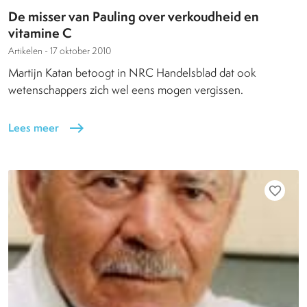
De misser van Pauling over verkoudheid en
vitamine C
Artikelen -
17 oktober 2010
Martijn Katan betoogt in NRC Handelsblad dat ook
wetenschappers zich wel eens mogen vergissen.
Lees meer
east
favorite_border