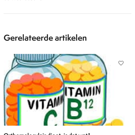
Gerelateerde artikelen
favorite_border