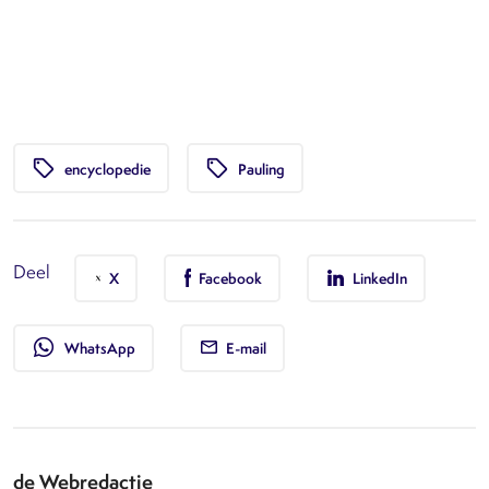
local_offer
local_offer
encyclopedie
Pauling
Deel
X
Facebook
LinkedIn
whatsapp
WhatsApp
E-mail
de Webredactie