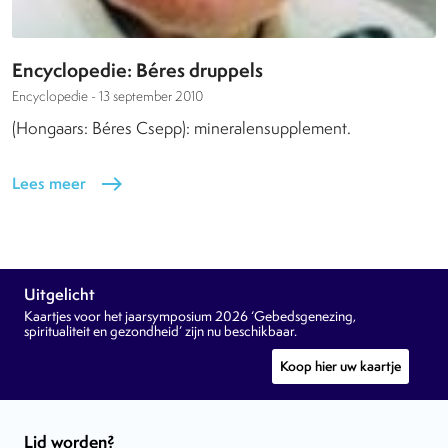
Encyclopedie: Béres druppels
Encyclopedie -
13 september 2010
(Hongaars: Béres Csepp): mineralensupplement.
Lees meer
east
Uitgelicht
Kaartjes voor het jaarsymposium 2026 ‘Gebedsgenezing,
spiritualiteit en gezondheid’ zijn nu beschikbaar.
Koop hier uw kaartje
Lid worden?