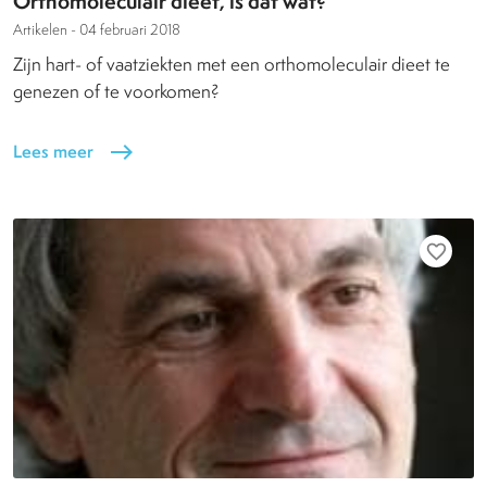
Orthomoleculair dieet, is dat wat?
Artikelen -
04 februari 2018
Zijn hart- of vaatziekten met een orthomoleculair dieet te
genezen of te voorkomen?
Lees meer
east
favorite_border