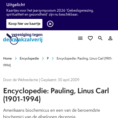
Uitgelicht
Kaartjes voor het jaarsymposium 2026 ‘Gebedsgenezing,
spiritualiteit en gezondheid’ zijn nu beschikbaar.
highlight_off
Koop hier uw kaartje
menu
favorite_border
search
person_outline
chevron_right
chevron_right
chevron_right
Home
Encyclopedie
P
Encyclopedie: Pauling, Linus Carl (1901-
1994)
Door: de Webredactie | Geplaatst: 30 april 2009
Encyclopedie: Pauling, Linus Carl
(1901-1994)
Amerikaans biochemicus en een van de beroemdste
biochemici van de afgelopen decennia.