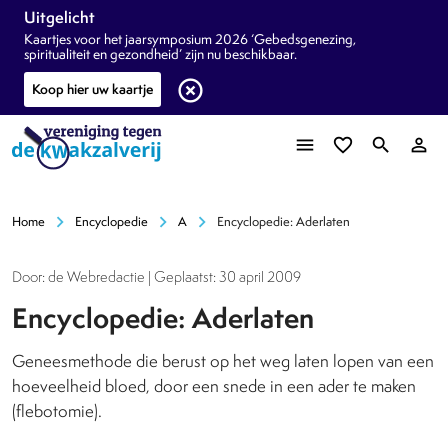
Uitgelicht
Kaartjes voor het jaarsymposium 2026 ‘Gebedsgenezing,
spiritualiteit en gezondheid’ zijn nu beschikbaar.
highlight_off
Koop hier uw kaartje
menu
favorite_border
search
person_outline
chevron_right
chevron_right
chevron_right
Home
Encyclopedie
A
Encyclopedie: Aderlaten
Door: de Webredactie | Geplaatst: 30 april 2009
Encyclopedie: Aderlaten
Geneesmethode die berust op het weg laten lopen van een
hoeveelheid bloed, door een snede in een ader te maken
(flebotomie).