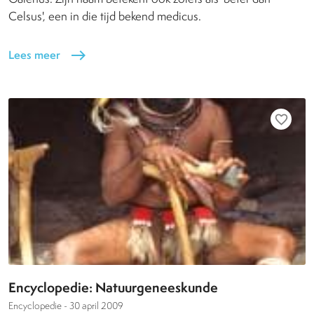
Celsus', een in die tijd bekend medicus.
Lees meer
east
favorite_border
Encyclopedie: Natuurgeneeskunde
Encyclopedie -
30 april 2009