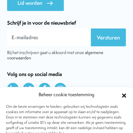
Lid worden
east
Schrijf je in voor de nieuwsbrief
Versturen
Bij het inschrijven gaat u akkoord met onze
algemene
voorwaarden
Volg ons op social media
Beheer cookie toestemming
Om de beste ervaringen te bieden, gebruiken wij technologieën zoals
cookies om informatie over je apparaat op te slaan en/of te raadplegen.
Door in te stemmen met deze technologieën kunnen wij gegevens zoals
Over VtdK
surfgedrag of unieke ID's op deze site verwerken. Als je geen toestemming
Contact
geeft of uw toestemming intrekt, kan dit een nadelige invloed hebben op
Nieuws