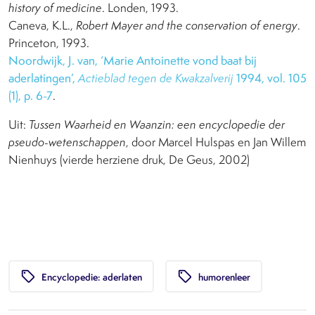
history of medicine
. Londen, 1993.
Caneva, K.L.,
Robert Mayer and the conservation of energy
.
Princeton, 1993.
Noordwijk, J. van, ‘Marie Antoinette vond baat bij
aderlatingen’,
Actieblad tegen de Kwakzalverij
1994, vol. 105
(1), p. 6-7
.
Uit:
Tussen Waarheid en Waanzin: een encyclopedie der
pseudo-wetenschappen
, door Marcel Hulspas en Jan Willem
Nienhuys (vierde herziene druk, De Geus, 2002)
local_offer
local_offer
Encyclopedie: aderlaten
humorenleer