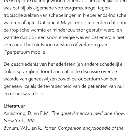
1878) op hoe buitengewoon helderrood het aderlijke bloed
was dat hij als algemene voorzorgsmaatregel tegen
tropische ziekten van schepelingen in Nederlands-Indische
wateren aftapte. Dat bracht Mayer ertoe te denken dat door
de tropische warmte er minder zuurstof gebruikt werd, en
warmte dus ook een soort energie was en dat energie niet
zomaar uit het niets kon ontstaan of verloren gaan
(*perpetuum mobile).
De geschiedenis van het aderlaten (en andere schadelijke
dokterspraktijken) toont aan dat in de discussie over de
waarde van geneeswijzen zowel de ouderdom van een
geneeswijze als de tevredenheid van de patiënten van nul
en gener waarde is.
Literatuur
Armstrong, D. en E.M.,
The great American medicine show
.
New York, 1991.
Bynum, W.F., en R. Porter,
Companion encyclopedia of the