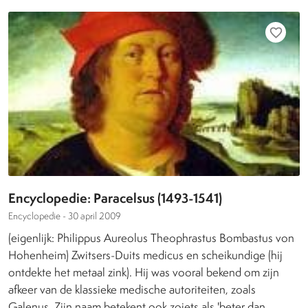
favorite_border
Encyclopedie: Paracelsus (1493-1541)
Encyclopedie -
30 april 2009
(eigenlijk: Philippus Aureolus Theophrastus Bombastus von
Hohenheim) Zwitsers-Duits medicus en scheikundige (hij
ontdekte het metaal zink). Hij was vooral bekend om zijn
afkeer van de klassieke medische autoriteiten, zoals
Galenus. Zijn naam betekent ook zoiets als 'beter dan