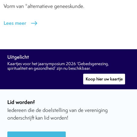
Vorm van *alternatieve geneeskunde.
Lees meer
east
Uitgelicht
Kaartjes voor het jaarsymposium 2026 ‘Gebedsgenezing,
spiritualiteit en gezondheid’ zijn nu beschikbaar.
Koop hier uw kaartje
Lid worden?
Iedereen die de doelstelling van de vereniging
onderschrijft kan lid worden!