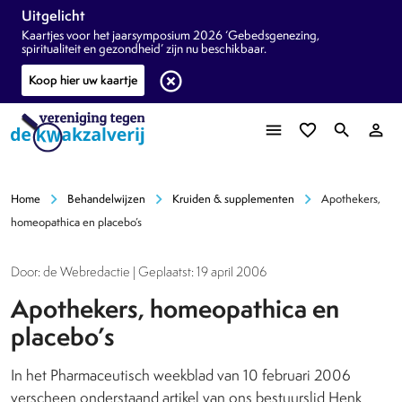
Uitgelicht
Kaartjes voor het jaarsymposium 2026 ‘Gebedsgenezing,
spiritualiteit en gezondheid’ zijn nu beschikbaar.
highlight_off
Koop hier uw kaartje
menu
favorite_border
search
person_outline
chevron_right
chevron_right
chevron_right
Home
Behandelwijzen
Kruiden & supplementen
Apothekers,
homeopathica en placebo’s
Door: de Webredactie | Geplaatst: 19 april 2006
Apothekers, homeopathica en
placebo’s
In het Pharmaceutisch weekblad van 10 februari 2006
verscheen onderstaand artikel van ons bestuurslid Henk