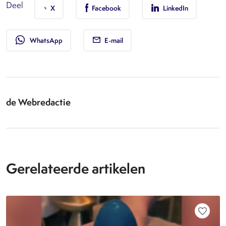
Deel
X
Facebook
LinkedIn
whatsapp
WhatsApp
E-mail
de Webredactie
Gerelateerde artikelen
favorite_border