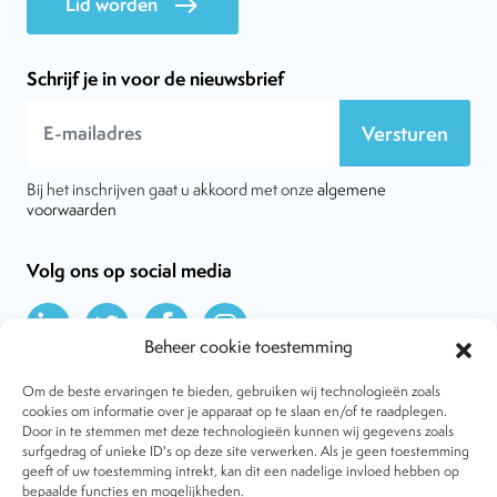
Lid worden
east
Schrijf je in voor de nieuwsbrief
Versturen
Bij het inschrijven gaat u akkoord met onze
algemene
voorwaarden
Volg ons op social media
Beheer cookie toestemming
Om de beste ervaringen te bieden, gebruiken wij technologieën zoals
cookies om informatie over je apparaat op te slaan en/of te raadplegen.
Door in te stemmen met deze technologieën kunnen wij gegevens zoals
Over VtdK
surfgedrag of unieke ID's op deze site verwerken. Als je geen toestemming
Contact
geeft of uw toestemming intrekt, kan dit een nadelige invloed hebben op
Nieuws
bepaalde functies en mogelijkheden.