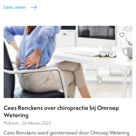
Lees meer
east
favorite_border
Cees Renckens over chiropractie bij Omroep
Wetering
Podcasts -
26 februari 2022
Cees Renckens werd geinterviewd door Omroep Wetering