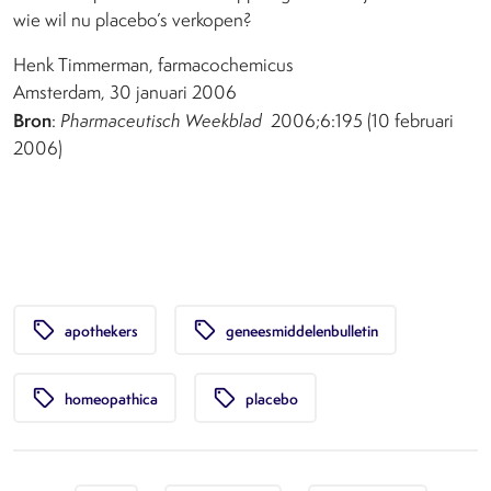
wie wil nu placebo’s verkopen?
Henk Timmerman, farmacochemicus
Amsterdam, 30 januari 2006
Bron
:
Pharmaceutisch Weekblad
2006;6:195 (10 februari
2006)
local_offer
local_offer
apothekers
geneesmiddelenbulletin
local_offer
local_offer
homeopathica
placebo