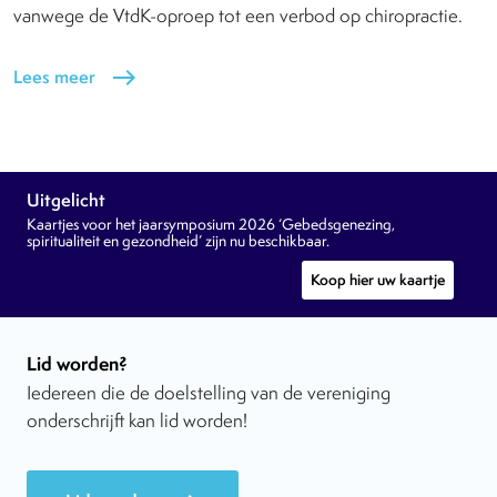
vanwege de VtdK-oproep tot een verbod op chiropractie.
Lees meer
east
Uitgelicht
Kaartjes voor het jaarsymposium 2026 ‘Gebedsgenezing,
spiritualiteit en gezondheid’ zijn nu beschikbaar.
Koop hier uw kaartje
Lid worden?
Iedereen die de doelstelling van de vereniging
onderschrijft kan lid worden!