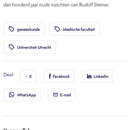
dan honderd jaar oude inzichten van Rudolf Steiner.
local_offer
local_offer
geneeskunde
Medische faculteit
local_offer
Universiteit Utrecht
Deel
X
Facebook
LinkedIn
whatsapp
WhatsApp
E-mail