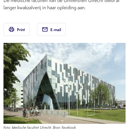
De medische faculteit van de Universiteit Utrecht biedt al
langer kwakzalverij in haar opleiding aan.
print
email
Print
E-mail
Foto: Medische faculteit Utrecht. Bron: Facebook