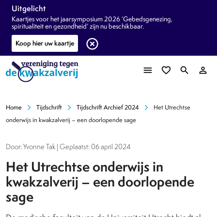
Uitgelicht
Kaartjes voor het jaarsymposium 2026 ‘Gebedsgenezing,
spiritualiteit en gezondheid’ zijn nu beschikbaar.
highlight_off
Koop hier uw kaartje
menu
favorite_border
search
person_outline
chevron_right
chevron_right
chevron_right
Home
Tijdschrift
Tijdschrift Archief 2024
Het Utrechtse
onderwijs in kwakzalverij – een doorlopende sage
Door: Yvonne Tak | Geplaatst: 06 april 2024
Het Utrechtse onderwijs in
kwakzalverij – een doorlopende
sage