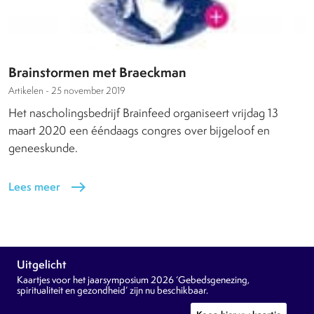
Brainstormen met Braeckman
Artikelen -
25 november 2019
Het nascholingsbedrijf Brainfeed organiseert vrijdag 13
maart 2020 een ééndaags congres over bijgeloof en
geneeskunde.
Lees meer
east
Uitgelicht
Kaartjes voor het jaarsymposium 2026 ‘Gebedsgenezing,
spiritualiteit en gezondheid’ zijn nu beschikbaar.