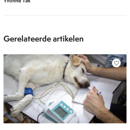
Yvonne Tak
Gerelateerde artikelen
favorite_border