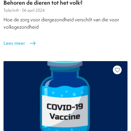
Behoren de dieren tot het volk?
Tijdschrift -
06 april 2024
Hoe de zorg voor diergezondheid verschilt van die voor
volksgezondheid
Lees meer
east
favorite_border