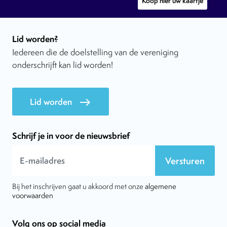
Koop hier uw kaartje
Lid worden?
Iedereen die de doelstelling van de vereniging
onderschrijft kan lid worden!
Lid worden
east
Schrijf je in voor de nieuwsbrief
Versturen
Bij het inschrijven gaat u akkoord met onze
algemene
voorwaarden
Volg ons op social media