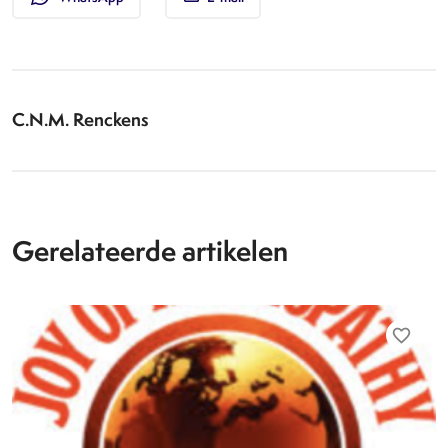
C.N.M. Renckens
Gerelateerde artikelen
favorite_border