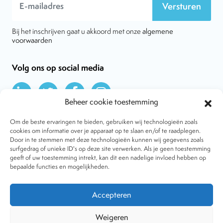
Versturen
Bij het inschrijven gaat u akkoord met onze
algemene
voorwaarden
Volg ons op social media
Beheer cookie toestemming
Om de beste ervaringen te bieden, gebruiken wij technologieën zoals
cookies om informatie over je apparaat op te slaan en/of te raadplegen.
Door in te stemmen met deze technologieën kunnen wij gegevens zoals
Over VtdK
surfgedrag of unieke ID's op deze site verwerken. Als je geen toestemming
Contact
geeft of uw toestemming intrekt, kan dit een nadelige invloed hebben op
Nieuws
bepaalde functies en mogelijkheden.
Behandelwijzen
Dossiers
Lid worden
Accepteren
Tijdschrift
Algemene voorwaarden
Weigeren