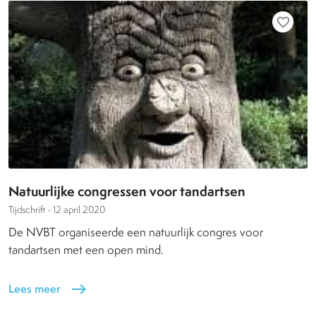
favorite_border
Natuurlijke congressen voor tandartsen
Tijdschrift -
12 april 2020
De NVBT organiseerde een natuurlijk congres voor
tandartsen met een open mind.
Lees meer
east