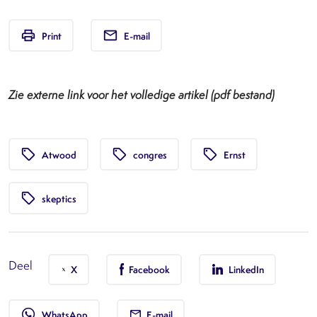
print
email
Print
E-mail
Zie externe link voor het volledige artikel (pdf bestand)
local_offer
local_offer
local_offer
Atwood
congres
Ernst
local_offer
skeptics
Deel
X
Facebook
LinkedIn
whatsapp
WhatsApp
E-mail