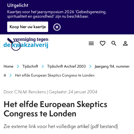
Uitgelicht
Kaartjes voor het jaarsymposium 2026 ‘Gebedsgenezing,
spiritualiteit en gezondheid’ zijn nu beschikbaar.
highlight_off
Koop hier uw kaartje
menu
favorite_border
search
person_outline
chevron_right
chevron_right
chevron_right
Home
Tijdschrift
Tijdschrift Archief 2003
Jaargang 114, nummer
chevron_right
4
Het elfde European Skeptics Congress te Londen
Door: C.N.M. Renckens | Geplaatst: 24 januari 2004
Het elfde European Skeptics
Congress te Londen
Zie externe link voor het volledige artikel (pdf bestand)