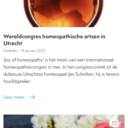
Wereldcongres homeopathische artsen in
Utrecht
Artikelen -
31 januari 2025
'Joy of homeopathy' is het moto van een internationaal
homeopathiecongres in mei. In het congrescomité zit de
dubieuze Utrechtse homeopaat Jan Scholten, hij is tevens
hoofdspreker.
Lees meer
east
favorite_border