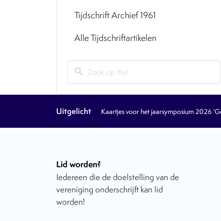
Tijdschrift Archief 1961
Alle Tijdschriftartikelen
search
Uitgelicht
Kaartjes voor het jaarsymposium 2026 ‘Geb
Lid worden?
Iedereen die de doelstelling van de
vereniging onderschrijft kan lid
worden!