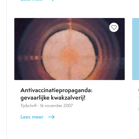
favorite_border
Antivaccinatiepropaganda:
gevaarlijke kwakzalverij!
Tijdschrift -
16 november 2007
Lees meer
east