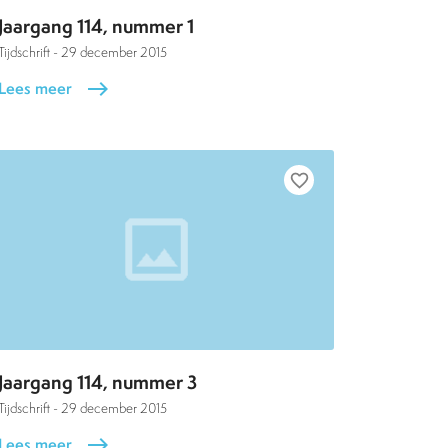
Jaargang 114, nummer 1
Tijdschrift -
29 december 2015
Lees meer
east
favorite_border
Jaargang 114, nummer 3
Tijdschrift -
29 december 2015
Lees meer
east