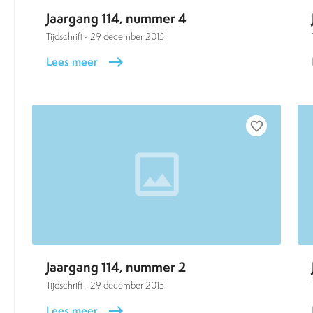
Jaargang 114, nummer 4
Tijdschrift -
29 december 2015
Lees meer
east
favorite_border
Jaargang 114, nummer 2
Tijdschrift -
29 december 2015
Lees meer
east