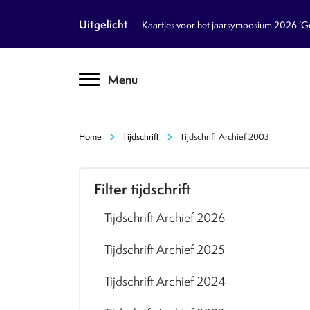
article
Nieuws
Uitgelicht
Kaartjes voor het jaarsymposium 2026 ‘Geb
inventory_2
Dossiers
chevron_right
Menu
text_format
Encyclopedie
auto_stories
Tijdschrift
chevron_right
chevron_right
Home
Tijdschrift
Tijdschrift Archief 2003
podcasts
Podcasts
Filter tijdschrift
textsms
Over Ons
chevron_right
Tijdschrift Archief 2026
call
Contact
Tijdschrift Archief 2025
Volg ons op social media
Tijdschrift Archief 2024