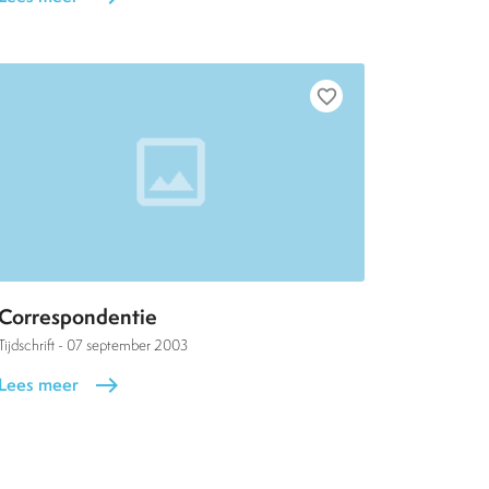
favorite_border
Correspondentie
Tijdschrift -
07 september 2003
Lees meer
east