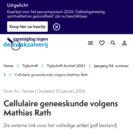
Uitgelicht
Kaartjes voor het jaarsymposium 2026 ‘Gebedsgenezing,
spiritualiteit en gezondheid’ zijn nu beschikbaar.
highlight_off
Koop hier uw kaartje
menu
favorite_border
search
person_outline
chevron_right
chevron_right
chevron_right
Home
Tijdschrift
Tijdschrift Archief 2003
Jaargang 114, nummer
chevron_right
3
Cellulaire geneeskunde volgens Mathias Rath
Door: A.L. Ternee | Geplaatst: 03 januari 2004
Cellulaire geneeskunde volgens
Mathias Rath
Zie externe link voor het volledige artikel (pdf bestand)