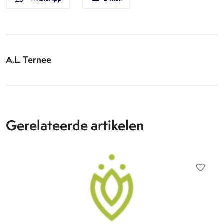
A.L. Ternee
Gerelateerde artikelen
favorite_border