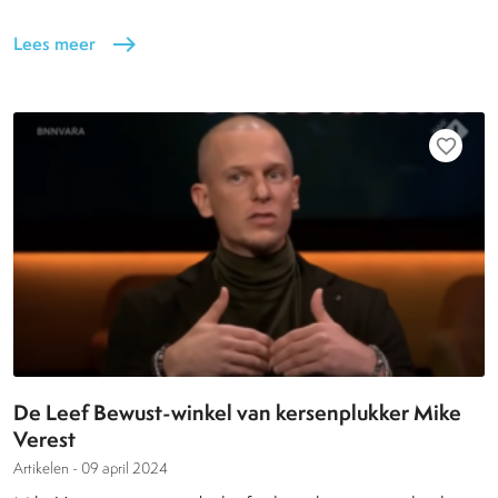
Lees meer
east
favorite_border
De Leef Bewust-winkel van kersenplukker Mike
Verest
Artikelen -
09 april 2024