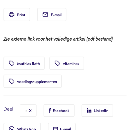
print
email
Print
E-mail
Zie externe link voor het volledige artikel (pdf bestand)
local_offer
local_offer
Mathias Rath
vitamines
local_offer
voedingssupplementen
Deel
X
Facebook
LinkedIn
whatsapp
WhatsApp
E-mail