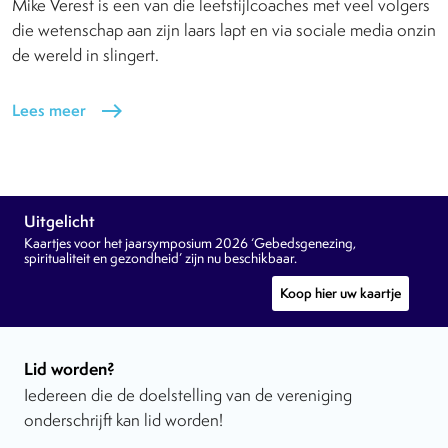
Mike Verest is een van die leefstijlcoaches met veel volgers
die wetenschap aan zijn laars lapt en via sociale media onzin
de wereld in slingert.
Lees meer
east
Uitgelicht
Kaartjes voor het jaarsymposium 2026 ‘Gebedsgenezing,
spiritualiteit en gezondheid’ zijn nu beschikbaar.
Koop hier uw kaartje
Lid worden?
Iedereen die de doelstelling van de vereniging
onderschrijft kan lid worden!