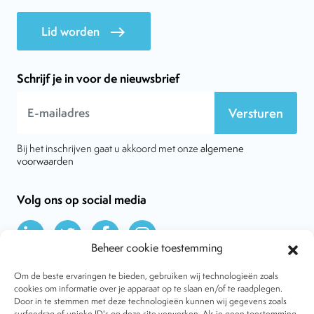
Lid worden
east
Schrijf je in voor de nieuwsbrief
Versturen
Bij het inschrijven gaat u akkoord met onze
algemene
voorwaarden
Volg ons op social media
Beheer cookie toestemming
Om de beste ervaringen te bieden, gebruiken wij technologieën zoals
cookies om informatie over je apparaat op te slaan en/of te raadplegen.
Door in te stemmen met deze technologieën kunnen wij gegevens zoals
Over VtdK
surfgedrag of unieke ID's op deze site verwerken. Als je geen toestemming