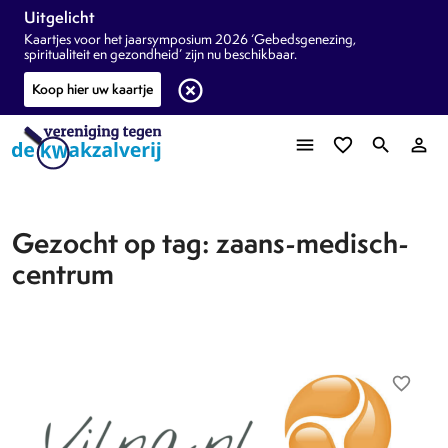
Uitgelicht
Kaartjes voor het jaarsymposium 2026 ‘Gebedsgenezing,
spiritualiteit en gezondheid’ zijn nu beschikbaar.
highlight_off
Koop hier uw kaartje
menu
favorite_border
search
person_outline
Gezocht op tag: zaans-medisch-
centrum
favorite_border