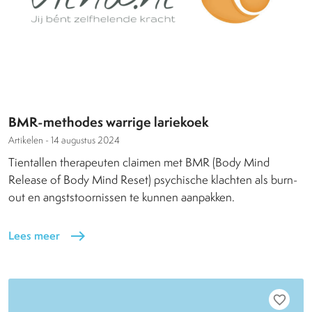
BMR-methodes warrige lariekoek
Artikelen -
14 augustus 2024
Tientallen therapeuten claimen met BMR (Body Mind
Release of Body Mind Reset) psychische klachten als burn-
out en angststoornissen te kunnen aanpakken.
Lees meer
east
favorite_border