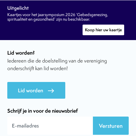
Uitgelicht
Kaartjes voor het jaarsymposium 2026 ‘Gebedsgenezing,
spiritualiteit en gezondheid’ zijn nu beschikbaar.
Koop hier uw kaartje
Lid worden?
Iedereen die de doelstelling van de vereniging
onderschrijft kan lid worden!
Lid worden
east
Schrijf je in voor de nieuwsbrief
Versturen