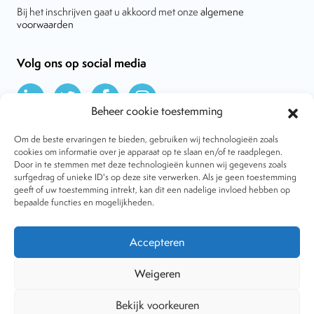
Bij het inschrijven gaat u akkoord met onze
algemene
voorwaarden
Volg ons op social media
Beheer cookie toestemming
Om de beste ervaringen te bieden, gebruiken wij technologieën zoals
cookies om informatie over je apparaat op te slaan en/of te raadplegen.
Door in te stemmen met deze technologieën kunnen wij gegevens zoals
Over VtdK
surfgedrag of unieke ID's op deze site verwerken. Als je geen toestemming
Contact
geeft of uw toestemming intrekt, kan dit een nadelige invloed hebben op
Nieuws
bepaalde functies en mogelijkheden.
Behandelwijzen
Dossiers
Lid worden
Accepteren
Tijdschrift
Algemene voorwaarden
Weigeren
Bekijk voorkeuren
Copyright © 2001-2026 Vereniging tegen de Kwakzalverij. Alle