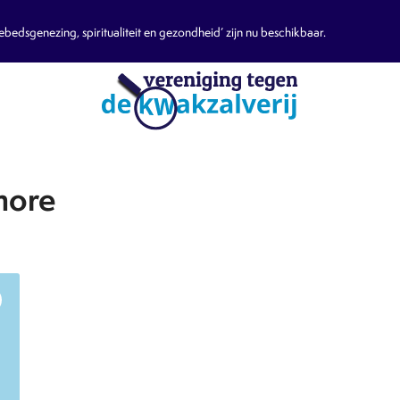
edsgenezing, spiritualiteit en gezondheid’ zijn nu beschikbaar.
more