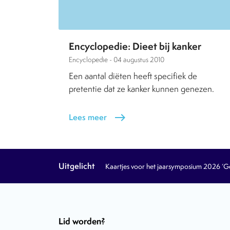
Encyclopedie: Dieet bij kanker
Encyclopedie -
04 augustus 2010
Een aantal diëten heeft specifiek de
pretentie dat ze kanker kunnen genezen.
Lees meer
east
Uitgelicht
Kaartjes voor het jaarsymposium 2026 ‘Geb
Lid worden?