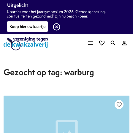
Uitgelicht
Kaartjes voor het jaarsymposium 2026 ‘Gebedsgenezing,
spiritualiteit en gezondheid’ zijn nu beschikbaar.
highlight_off
Koop hier uw kaartje
menu
favorite_border
search
person_outline
Gezocht op tag: warburg
favorite_border