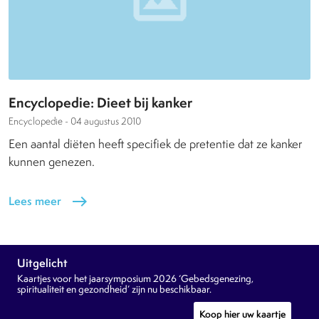
Encyclopedie: Dieet bij kanker
Encyclopedie -
04 augustus 2010
Een aantal diëten heeft specifiek de pretentie dat ze kanker
kunnen genezen.
Lees meer
east
Uitgelicht
Kaartjes voor het jaarsymposium 2026 ‘Gebedsgenezing,
spiritualiteit en gezondheid’ zijn nu beschikbaar.
Koop hier uw kaartje