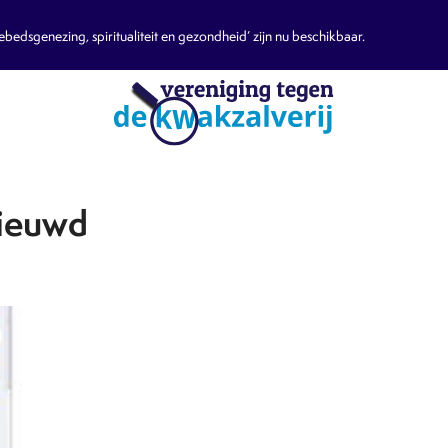
edsgenezing, spiritualiteit en gezondheid’ zijn nu beschikbaar.
nieuwd