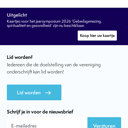
Uitgelicht
Kaartjes voor het jaarsymposium 2026 ‘Gebedsgenezing,
spiritualiteit en gezondheid’ zijn nu beschikbaar.
Koop hier uw kaartje
Lid worden?
Iedereen die de doelstelling van de vereniging
onderschrijft kan lid worden!
Lid worden
east
Schrijf je in voor de nieuwsbrief
Versturen