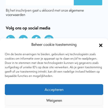
Bij het inschrijven gaat u akkoord met onze
algemene
voorwaarden
Volg ons op social media
Beheer cookie toestemming
Om de beste ervaringen te bieden, gebruiken wij technologieën zoals
cookies om informatie over je apparaat op te slaan en/of te raadplegen.
Door in te stemmen met deze technologieën kunnen wij gegevens zoals
Over VtdK
surfgedrag of unieke ID's op deze site verwerken. Als je geen toestemming
Contact
geeft of uw toestemming intrekt, kan dit een nadelige invloed hebben op
Nieuws
bepaalde functies en mogelijkheden.
Behandelwijzen
Dossiers
Lid worden
Accepteren
Tijdschrift
Algemene voorwaarden
Weigeren