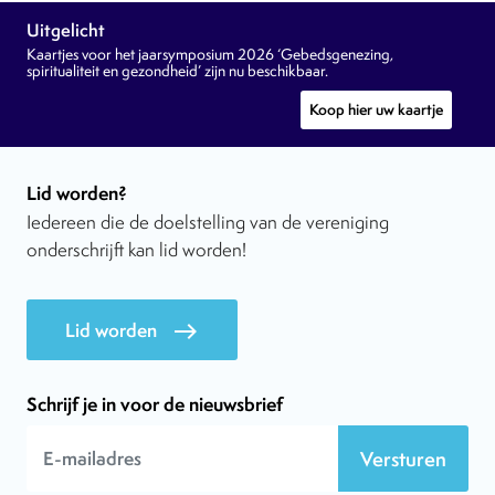
Uitgelicht
Kaartjes voor het jaarsymposium 2026 ‘Gebedsgenezing,
spiritualiteit en gezondheid’ zijn nu beschikbaar.
Koop hier uw kaartje
Lid worden?
Iedereen die de doelstelling van de vereniging
onderschrijft kan lid worden!
Lid worden
east
Schrijf je in voor de nieuwsbrief
Versturen