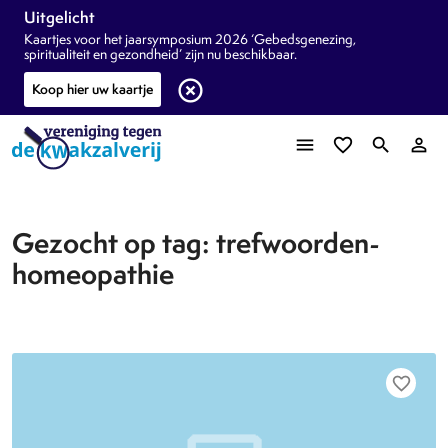
Uitgelicht
Kaartjes voor het jaarsymposium 2026 ‘Gebedsgenezing,
spiritualiteit en gezondheid’ zijn nu beschikbaar.
highlight_off
Koop hier uw kaartje
menu
favorite_border
search
person_outline
Gezocht op tag: trefwoorden-
homeopathie
favorite_border