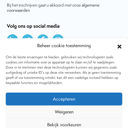
Bij het inschrijven gaat u akkoord met onze
algemene
voorwaarden
Volg ons op social media
Beheer cookie toestemming
Om de beste ervaringen te bieden, gebruiken wij technologieën zoals
cookies om informatie over je apparaat op te slaan en/of te raadplegen.
Door in te stemmen met deze technologieën kunnen wij gegevens zoals
Over VtdK
surfgedrag of unieke ID's op deze site verwerken. Als je geen toestemming
Contact
geeft of uw toestemming intrekt, kan dit een nadelige invloed hebben op
Nieuws
bepaalde functies en mogelijkheden.
Behandelwijzen
Dossiers
Lid worden
Accepteren
Tijdschrift
Algemene voorwaarden
Weigeren
Bekijk voorkeuren
Copyright © 2001-2026 Vereniging tegen de Kwakzalverij. Alle