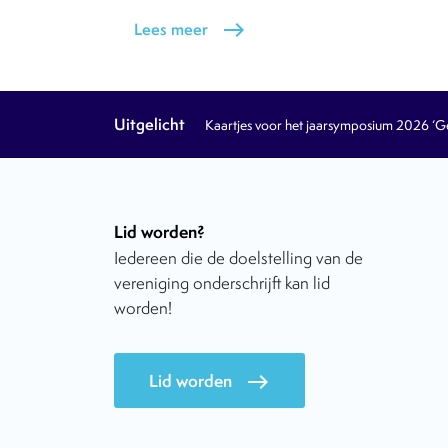
Lees meer
east
Uitgelicht
Kaartjes voor het jaarsymposium 2026 ‘Geb
Lid worden?
Iedereen die de doelstelling van de
vereniging onderschrijft kan lid
worden!
Lid worden
east