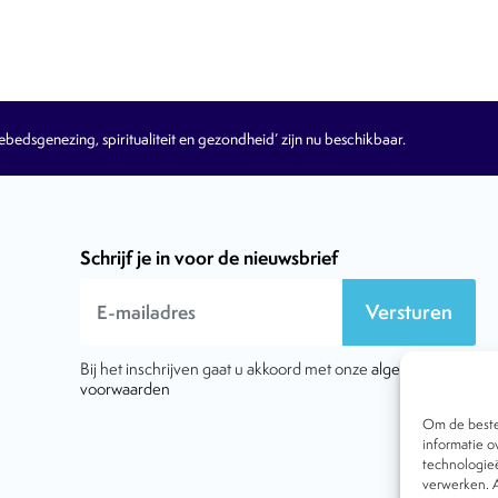
edsgenezing, spiritualiteit en gezondheid’ zijn nu beschikbaar.
Schrijf je in voor de nieuwsbrief
Versturen
Bij het inschrijven gaat u akkoord met onze
algemene
voorwaarden
Om de beste 
informatie o
technologieë
verwerken. A