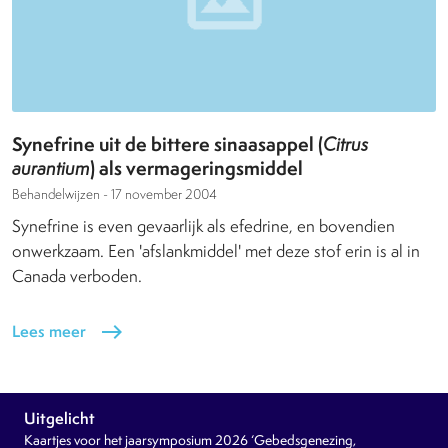
Synefrine uit de bittere sinaasappel (
Citrus
) als vermageringsmiddel
aurantium
Behandelwijzen -
17 november 2004
Synefrine is even gevaarlijk als efedrine, en bovendien
onwerkzaam. Een 'afslankmiddel' met deze stof erin is al in
Canada verboden.
Lees meer
east
Uitgelicht
Kaartjes voor het jaarsymposium 2026 ‘Gebedsgenezing,