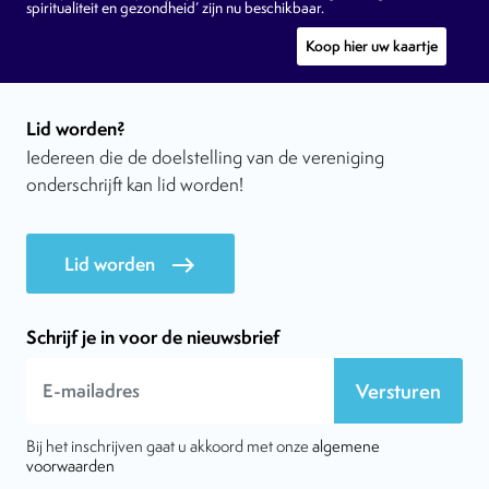
spiritualiteit en gezondheid’ zijn nu beschikbaar.
Koop hier uw kaartje
Lid worden?
Iedereen die de doelstelling van de vereniging
onderschrijft kan lid worden!
Lid worden
east
Schrijf je in voor de nieuwsbrief
Versturen
Bij het inschrijven gaat u akkoord met onze
algemene
voorwaarden