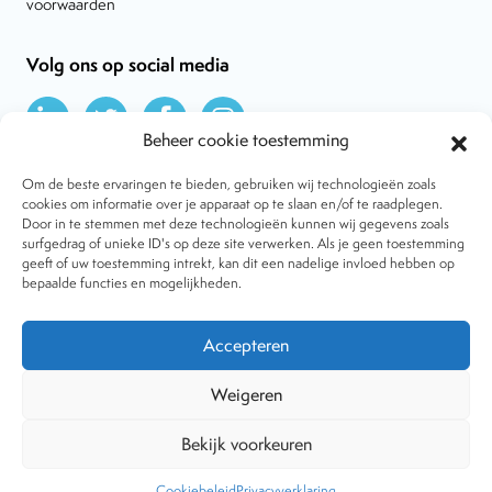
voorwaarden
Volg ons op social media
Beheer cookie toestemming
Om de beste ervaringen te bieden, gebruiken wij technologieën zoals
cookies om informatie over je apparaat op te slaan en/of te raadplegen.
Door in te stemmen met deze technologieën kunnen wij gegevens zoals
Over VtdK
surfgedrag of unieke ID's op deze site verwerken. Als je geen toestemming
Contact
geeft of uw toestemming intrekt, kan dit een nadelige invloed hebben op
Nieuws
bepaalde functies en mogelijkheden.
Behandelwijzen
Dossiers
Lid worden
Accepteren
Tijdschrift
Algemene voorwaarden
Weigeren
Bekijk voorkeuren
Copyright © 2001-2026 Vereniging tegen de Kwakzalverij. Alle
rechten voorbehouden.
Website:
The Goodplace
-
Privacy
Cookiebeleid
Privacyverklaring