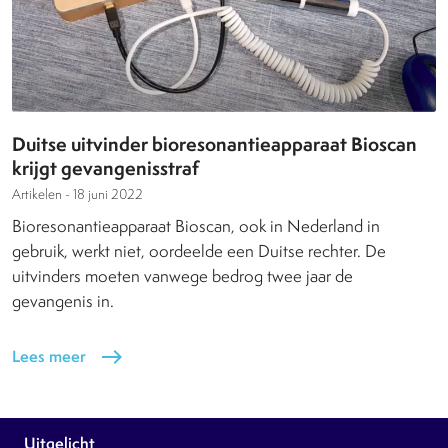
Duitse uitvinder bioresonantieapparaat Bioscan
krijgt gevangenisstraf
Artikelen -
18 juni 2022
Bioresonantieapparaat Bioscan, ook in Nederland in
gebruik, werkt niet, oordeelde een Duitse rechter. De
uitvinders moeten vanwege bedrog twee jaar de
gevangenis in.
Lees meer
east
Uitgelicht