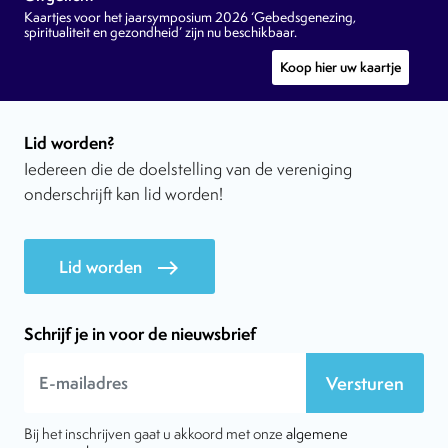
Kaartjes voor het jaarsymposium 2026 ‘Gebedsgenezing,
spiritualiteit en gezondheid’ zijn nu beschikbaar.
Koop hier uw kaartje
Lid worden?
Iedereen die de doelstelling van de vereniging
onderschrijft kan lid worden!
Lid worden
east
Schrijf je in voor de nieuwsbrief
Versturen
Bij het inschrijven gaat u akkoord met onze
algemene