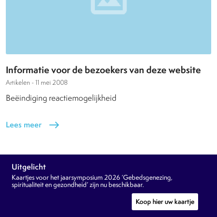
Informatie voor de bezoekers van deze website
Artikelen -
11 mei 2008
Beëindiging reactiemogelijkheid
Lees meer
east
Uitgelicht
Kaartjes voor het jaarsymposium 2026 ‘Gebedsgenezing,
spiritualiteit en gezondheid’ zijn nu beschikbaar.
Koop hier uw kaartje