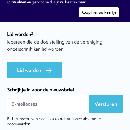
spiritualiteit en gezondheid’ zijn nu beschikbaar.
Koop hier uw kaartje
Lid worden?
Iedereen die de doelstelling van de vereniging
onderschrijft kan lid worden!
Lid worden
east
Schrijf je in voor de nieuwsbrief
Versturen
Bij het inschrijven gaat u akkoord met onze
algemene
voorwaarden