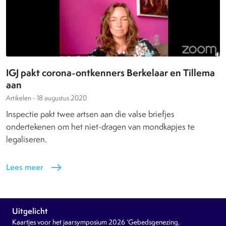
IGJ pakt corona-ontkenners Berkelaar en Tillema
aan
Artikelen -
18 augustus 2020
Inspectie pakt twee artsen aan die valse briefjes
ondertekenen om het niet-dragen van mondkapjes te
legaliseren.
Lees meer
east
Uitgelicht
Kaartjes voor het jaarsymposium 2026 ‘Gebedsgenezing,