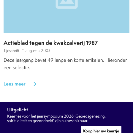
Actieblad tegen de kwakzalverij 1987
Tijdschrift -
11 augustus 2003
Deze jaargang bevat 49 lange en korte artikelen. Hieronder
een selectie.
Lees meer
east
Uitgelicht
Kaartjes voor het jaarsymposium 2026 ‘Gebedsgenezing,
spiritualiteit en gezondheid’ zijn nu beschikbaar.
Koop hier uw kaartje