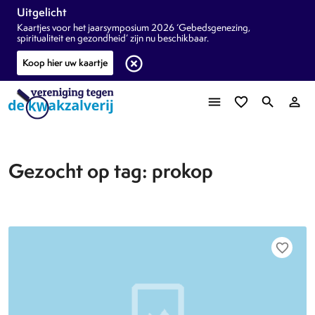
Uitgelicht
Kaartjes voor het jaarsymposium 2026 ‘Gebedsgenezing,
spiritualiteit en gezondheid’ zijn nu beschikbaar.
highlight_off
Koop hier uw kaartje
menu
favorite_border
search
person_outline
Gezocht op tag: prokop
favorite_border