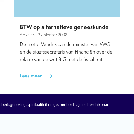
BTW op alternatieve geneeskunde
Artikelen -
22 oktober 2008
De motie-Vendrik aan de minister van VWS
en de staatssecretaris van Financiën over de
relatie van de wet BIG met de fiscaliteit
Lees meer
east
edsgenezing, spiritualiteit en gezondheid’ zijn nu beschikbaar.