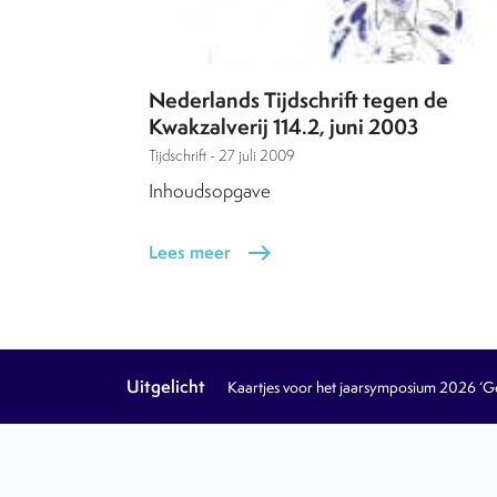
Nederlands Tijdschrift tegen de
Kwakzalverij 114.2, juni 2003
Tijdschrift -
27 juli 2009
Inhoudsopgave
Lees meer
east
Uitgelicht
Kaartjes voor het jaarsymposium 2026 ‘Geb