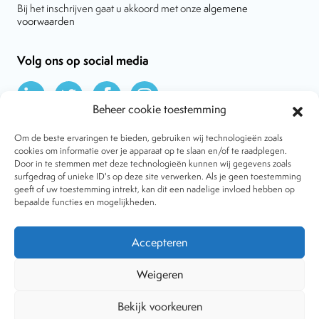
Bij het inschrijven gaat u akkoord met onze
algemene
voorwaarden
Volg ons op social media
Beheer cookie toestemming
Om de beste ervaringen te bieden, gebruiken wij technologieën zoals
cookies om informatie over je apparaat op te slaan en/of te raadplegen.
Door in te stemmen met deze technologieën kunnen wij gegevens zoals
Over VtdK
surfgedrag of unieke ID's op deze site verwerken. Als je geen toestemming
Contact
geeft of uw toestemming intrekt, kan dit een nadelige invloed hebben op
Nieuws
bepaalde functies en mogelijkheden.
Behandelwijzen
Dossiers
Lid worden
Accepteren
Tijdschrift
Algemene voorwaarden
Weigeren
Bekijk voorkeuren
Copyright © 2001-2026 Vereniging tegen de Kwakzalverij. Alle