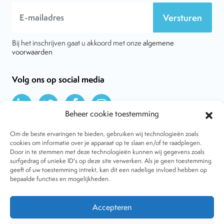
Versturen
Bij het inschrijven gaat u akkoord met onze
algemene
voorwaarden
Volg ons op social media
Beheer cookie toestemming
Om de beste ervaringen te bieden, gebruiken wij technologieën zoals
cookies om informatie over je apparaat op te slaan en/of te raadplegen.
Door in te stemmen met deze technologieën kunnen wij gegevens zoals
Over VtdK
surfgedrag of unieke ID's op deze site verwerken. Als je geen toestemming
Contact
geeft of uw toestemming intrekt, kan dit een nadelige invloed hebben op
Nieuws
bepaalde functies en mogelijkheden.
Behandelwijzen
Dossiers
Lid worden
Accepteren
Tijdschrift