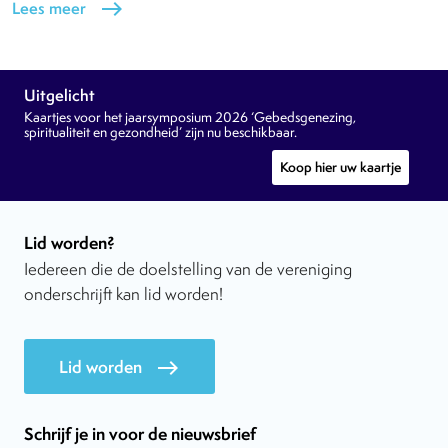
Lees meer
east
Uitgelicht
Kaartjes voor het jaarsymposium 2026 ‘Gebedsgenezing,
spiritualiteit en gezondheid’ zijn nu beschikbaar.
Koop hier uw kaartje
Lid worden?
Iedereen die de doelstelling van de vereniging
onderschrijft kan lid worden!
Lid worden
east
Schrijf je in voor de nieuwsbrief