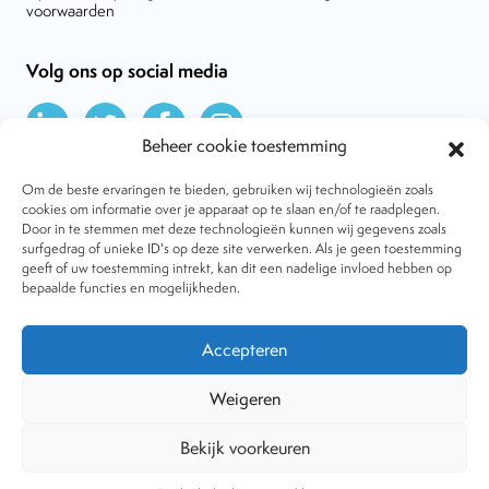
voorwaarden
Volg ons op social media
Beheer cookie toestemming
Om de beste ervaringen te bieden, gebruiken wij technologieën zoals
cookies om informatie over je apparaat op te slaan en/of te raadplegen.
Door in te stemmen met deze technologieën kunnen wij gegevens zoals
Over VtdK
surfgedrag of unieke ID's op deze site verwerken. Als je geen toestemming
Contact
geeft of uw toestemming intrekt, kan dit een nadelige invloed hebben op
Nieuws
bepaalde functies en mogelijkheden.
Behandelwijzen
Dossiers
Lid worden
Accepteren
Tijdschrift
Algemene voorwaarden
Weigeren
Bekijk voorkeuren
Copyright © 2001-2026 Vereniging tegen de Kwakzalverij. Alle
rechten voorbehouden.
Website:
The Goodplace
-
Privacy