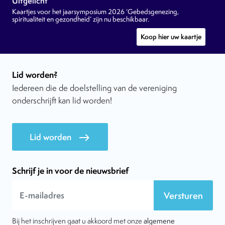
Uitgelicht
Kaartjes voor het jaarsymposium 2026 ‘Gebedsgenezing,
spiritualiteit en gezondheid’ zijn nu beschikbaar.
Koop hier uw kaartje
Lid worden?
Iedereen die de doelstelling van de vereniging
onderschrijft kan lid worden!
Lid worden
east
Schrijf je in voor de nieuwsbrief
Versturen
Bij het inschrijven gaat u akkoord met onze
algemene