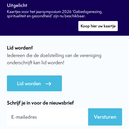
Uitgelicht
Kaartjes voor het jaarsymposium 2026 ‘Gebedsgenezing,
spiritualiteit en gezondheid’ zijn nu beschikbaar.
Koop hier uw kaartje
Lid worden?
Iedereen die de doelstelling van de vereniging
onderschrijft kan lid worden!
Lid worden
east
Schrijf je in voor de nieuwsbrief
Versturen