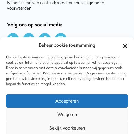
Bij het inschrijven gaat u akkoord met onze
algemene
voorwaarden
Volg ons op social media
Beheer cookie toestemming
Om de beste ervaringen te bieden, gebruiken wij technologieën zoals
cookies om informatie over je apparaat op te slaan en/of te raadplegen.
Door in te stemmen met deze technologieën kunnen wij gegevens zoals
Over VtdK
surfgedrag of unieke ID's op deze site verwerken. Als je geen toestemming
Contact
geeft of uw toestemming intrekt, kan dit een nadelige invloed hebben op
Nieuws
bepaalde functies en mogelijkheden.
Behandelwijzen
Dossiers
Lid worden
Accepteren
Tijdschrift
Algemene voorwaarden
Weigeren
Bekijk voorkeuren
Copyright © 2001-2026 Vereniging tegen de Kwakzalverij. Alle