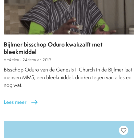
Bijlmer bisschop Oduro kwakzalft met
bleekmiddel
Artikelen -
24 februari 2019
Bisschop Oduro van de Genesis II Church in de Bijlmer laat
mensen MMS, een bleekmiddel, drinken tegen van alles en
nog wat.
Lees meer
east
favorite_border