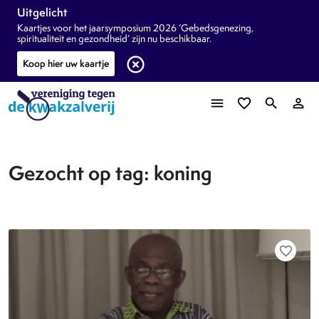
Uitgelicht
Kaartjes voor het jaarsymposium 2026 ‘Gebedsgenezing,
spiritualiteit en gezondheid’ zijn nu beschikbaar.
highlight_off
Koop hier uw kaartje
menu
favorite_border
search
person_outline
Gezocht op tag: koning
favorite_border