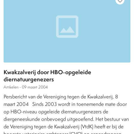
favorite_border
Kwakzalverij door HBO-opgeleide
diernatuurgenezers
Artikelen -
09 maart 2004
Persbericht van de Vereniging tegen de Kwakzalverij, 8
maart 2004 Sinds 2003 wordt in toenemende mate door
op HBO-niveau opgeleide diernatuurgenezers de
diergeneeskunde onbevoegd uitgeoefend. Het bestuur van
de Vereniging tegen de Kwakzalverij (VtdK) heeft er bij de
hoogste veterinaire ambtenaar (CVO) op aangedrongen