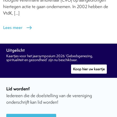
hiertegen actie te gaan ondernemen. In 2002 hebben de
VtdK, […]
Lees meer
east
Uitgelicht
Kaartjes voor het jaarsymposium 2026 ‘Gebedsgenezing,
spiritualiteit en gezondheid’ zijn nu beschikbaar.
Koop hier uw kaartje
Lid worden?
Iedereen die de doelstelling van de vereniging
onderschrijft kan lid worden!