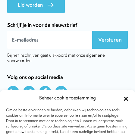
Lid worden
east
Schrijf je in voor de nieuwsbrief
Versturen
Bij het inschrijven gaat u akkoord met onze
algemene
voorwaarden
Volg ons op social media
Beheer cookie toestemming
Om de beste ervaringen te bieden, gebruiken wij technologieën zoals
cookies om informatie over je apparaat op te slaan en/of te raadplegen.
Door in te stemmen met deze technologieën kunnen wij gegevens zoals
Over VtdK
surfgedrag of unieke ID's op deze site verwerken. Als je geen toestemming
Contact
geeft of uw toestemming intrekt, kan dit een nadelige invloed hebben op
Nieuws