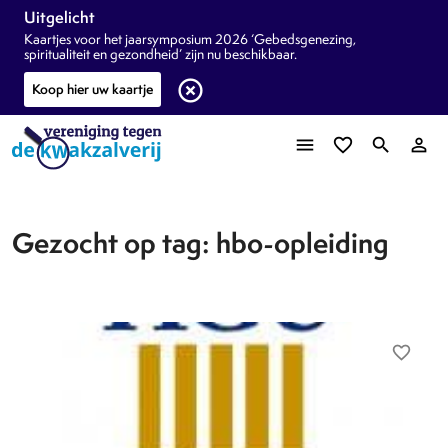
Uitgelicht
Kaartjes voor het jaarsymposium 2026 ‘Gebedsgenezing,
spiritualiteit en gezondheid’ zijn nu beschikbaar.
highlight_off
Koop hier uw kaartje
menu
favorite_border
search
person_outline
Gezocht op tag: hbo-opleiding
favorite_border