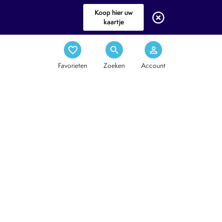
Koop hier uw
highlight_off
kaartje
favorite_border
search
person_outline
Favorieten
Zoeken
Account