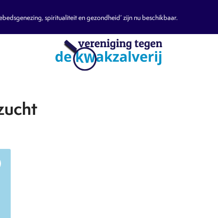
edsgenezing, spiritualiteit en gezondheid’ zijn nu beschikbaar.
zucht