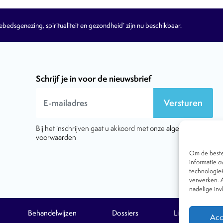
edsgenezing, spiritualiteit en gezondheid’ zijn nu beschikbaar.
Schrijf je in voor de nieuwsbrief
Versturen
Bij het inschrijven gaat u akkoord met onze
algemene
voorwaarden
Om de beste 
informatie o
technologieë
verwerken. A
nadelige in
Behandelwijzen
Dossiers
Lid worden
Acc