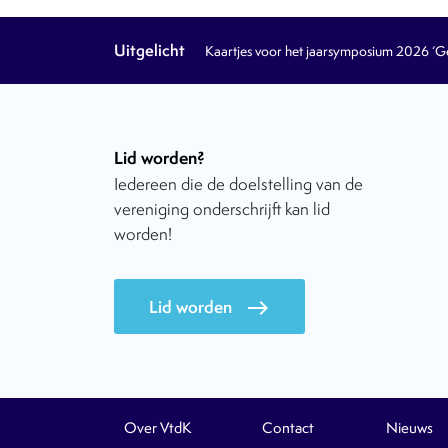
Uitgelicht
Kaartjes voor het jaarsymposium 2026 ‘Geb
Lid worden?
Iedereen die de doelstelling van de
vereniging onderschrijft kan lid
worden!
Lid worden
east
Over VtdK
Contact
Nieuws