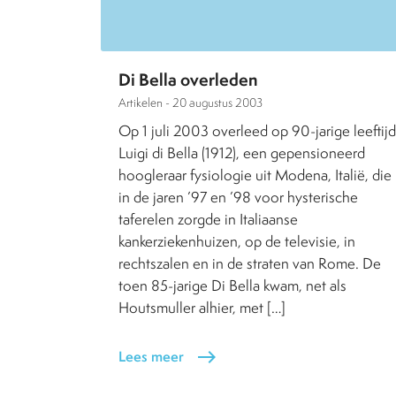
Di Bella overleden
Artikelen -
20 augustus 2003
Op 1 juli 2003 overleed op 90-jarige leeftijd
Luigi di Bella (1912), een gepensioneerd
hoogleraar fysiologie uit Modena, Italië, die
in de jaren ’97 en ’98 voor hysterische
taferelen zorgde in Italiaanse
kankerziekenhuizen, op de televisie, in
rechtszalen en in de straten van Rome. De
toen 85-jarige Di Bella kwam, net als
Houtsmuller alhier, met […]
Lees meer
east