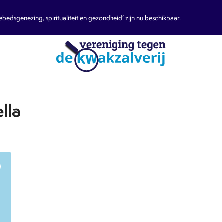
edsgenezing, spiritualiteit en gezondheid’ zijn nu beschikbaar.
lla