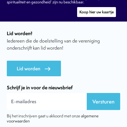
spiritualiteit en gezondheid’ zijn nu beschikbaar.
Koop hier uw kaartje
Lid worden?
Iedereen die de doelstelling van de vereniging
onderschrijft kan lid worden!
Lid worden
east
Schrijf je in voor de nieuwsbrief
Versturen
Bij het inschrijven gaat u akkoord met onze
algemene
voorwaarden