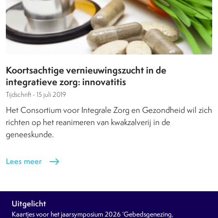
Koortsachtige vernieuwingszucht in de
integratieve zorg: innovatitis
Tijdschrift -
15 juli 2019
Het Consortium voor Integrale Zorg en Gezondheid wil zich
richten op het reanimeren van kwakzalverij in de
geneeskunde.
Lees meer
east
Uitgelicht
Kaartjes voor het jaarsymposium 2026 ‘Gebedsgenezing,