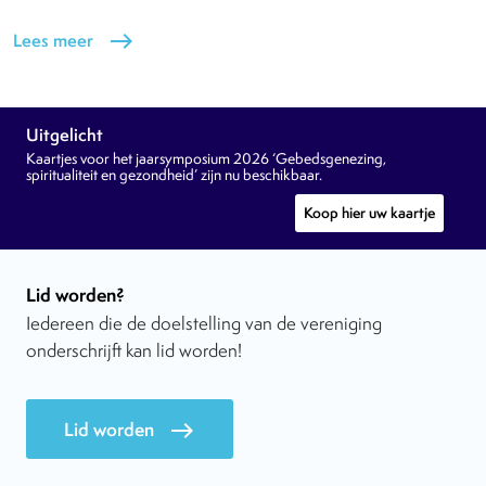
Lees meer
east
Uitgelicht
Kaartjes voor het jaarsymposium 2026 ‘Gebedsgenezing,
spiritualiteit en gezondheid’ zijn nu beschikbaar.
Koop hier uw kaartje
Lid worden?
Iedereen die de doelstelling van de vereniging
onderschrijft kan lid worden!
Lid worden
east