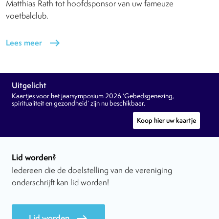
Matthias Rath tot hoofdsponsor van uw fameuze
voetbalclub.
Lees meer
east
Uitgelicht
Kaartjes voor het jaarsymposium 2026 ‘Gebedsgenezing,
spiritualiteit en gezondheid’ zijn nu beschikbaar.
Koop hier uw kaartje
Lid worden?
Iedereen die de doelstelling van de vereniging
onderschrijft kan lid worden!
Lid worden
east