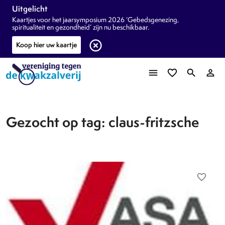
Uitgelicht
Kaartjes voor het jaarsymposium 2026 ‘Gebedsgenezing,
spiritualiteit en gezondheid’ zijn nu beschikbaar.
highlight_off
Koop hier uw kaartje
menu
favorite_border
search
person_outline
Gezocht op tag: claus-fritzsche
favorite_border