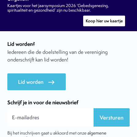
Kaartjes voor het jaarsymposium 2026 ‘Gebedsgenezing,
spiritualiteit en gezondheid’ zijn nu beschikbaar.
Koop hier uw kaartje
Lid worden?
Iedereen die de doelstelling van de vereniging
onderschrijft kan lid worden!
Lid worden
east
Schrijf je in voor de nieuwsbrief
Versturen
Bij het inschrijven gaat u akkoord met onze
algemene