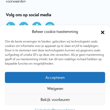
voorwaarden
Volg ons op social media
Beheer cookie toestemming
Om de beste ervaringen te bieden, gebruiken wij technologieën zoals
cookies om informatie over je apparaat op te slaan en/of te raadplegen.
Door in te stemmen met deze technologieën kunnen wij gegevens zoals
Over VtdK
surfgedrag of unieke ID's op deze site verwerken. Als je geen toestemming
Contact
geeft of uw toestemming intrekt, kan dit een nadelige invloed hebben op
Nieuws
bepaalde functies en mogelijkheden.
Behandelwijzen
Dossiers
Lid worden
Accepteren
Tijdschrift
Algemene voorwaarden
Weigeren
Bekijk voorkeuren
Copyright © 2001-2026 Vereniging tegen de Kwakzalverij. Alle
rechten voorbehouden.
Website:
The Goodplace
-
Privacy
Cookiebeleid
Privacyverklaring