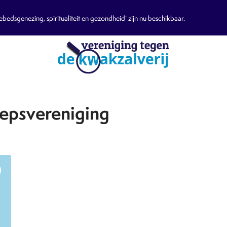
edsgenezing, spiritualiteit en gezondheid’ zijn nu beschikbaar.
epsvereniging