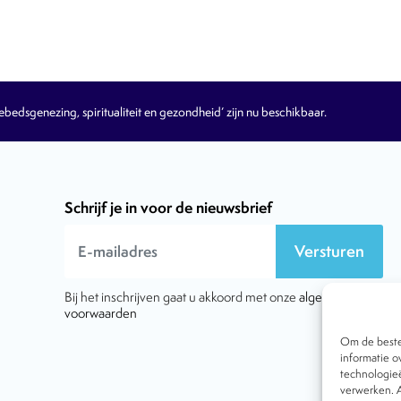
edsgenezing, spiritualiteit en gezondheid’ zijn nu beschikbaar.
Schrijf je in voor de nieuwsbrief
Versturen
Bij het inschrijven gaat u akkoord met onze
algemene
voorwaarden
Om de beste 
informatie o
technologieë
verwerken. A