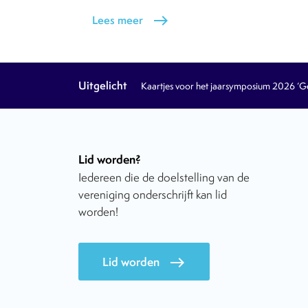
Lees meer
east
Uitgelicht
Kaartjes voor het jaarsymposium 2026 ‘Geb
Lid worden?
Iedereen die de doelstelling van de
vereniging onderschrijft kan lid
worden!
Lid worden
east