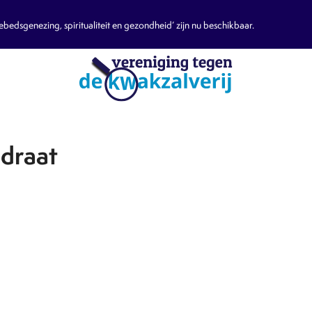
edsgenezing, spiritualiteit en gezondheid’ zijn nu beschikbaar.
draat