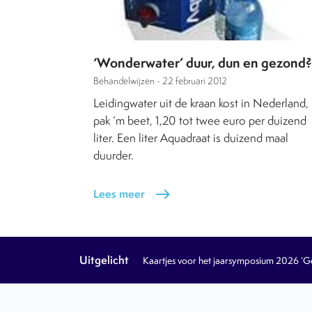
‘Wonderwater’ duur, dun en gezond?
Behandelwijzen -
22 februari 2012
Leidingwater uit de kraan kost in Nederland,
pak ‘m beet, 1,20 tot twee euro per duizend
liter. Een liter Aquadraat is duizend maal
duurder.
Lees meer
east
Uitgelicht
Kaartjes voor het jaarsymposium 2026 ‘Geb