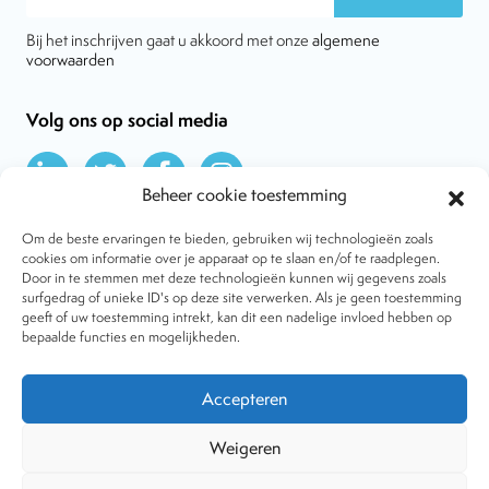
Bij het inschrijven gaat u akkoord met onze
algemene
voorwaarden
Volg ons op social media
Beheer cookie toestemming
Om de beste ervaringen te bieden, gebruiken wij technologieën zoals
cookies om informatie over je apparaat op te slaan en/of te raadplegen.
Door in te stemmen met deze technologieën kunnen wij gegevens zoals
Over VtdK
surfgedrag of unieke ID's op deze site verwerken. Als je geen toestemming
Contact
geeft of uw toestemming intrekt, kan dit een nadelige invloed hebben op
Nieuws
bepaalde functies en mogelijkheden.
Behandelwijzen
Dossiers
Lid worden
Accepteren
Tijdschrift
Algemene voorwaarden
Weigeren