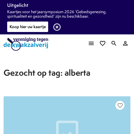
Uitgelicht
Kaartjes voor het jaarsymposium 2026 ‘Gebedsgenezing,
spiritualiteit en gezondheid’ zijn nu beschikbaar.
highlight_off
Koop hier uw kaartje
menu
favorite_border
search
person_outline
Gezocht op tag: alberta
favorite_border