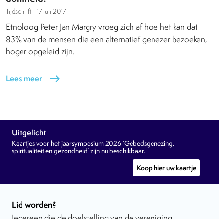
Tijdschrift -
17 juli 2017
Etnoloog Peter Jan Margry vroeg zich af hoe het kan dat
83% van de mensen die een alternatief genezer bezoeken,
hoger opgeleid zijn.
Lees meer
east
Uitgelicht
Kaartjes voor het jaarsymposium 2026 ‘Gebedsgenezing,
spiritualiteit en gezondheid’ zijn nu beschikbaar.
Koop hier uw kaartje
Lid worden?
Iedereen die de doelstelling van de vereniging