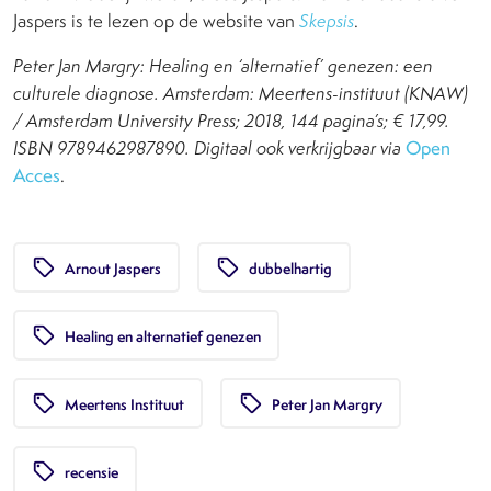
Jaspers is te lezen op de website van
Skepsis
.
Peter Jan Margry: Healing en ‘alternatief’ genezen: een
culturele diagnose. Amsterdam: Meertens-instituut (KNAW)
/ Amsterdam University Press; 2018, 144 pagina’s; € 17,99.
ISBN 9789462987890. Digitaal ook verkrijgbaar via
Open
Acces
.
local_offer
local_offer
Arnout Jaspers
dubbelhartig
local_offer
Healing en alternatief genezen
local_offer
local_offer
Meertens Instituut
Peter Jan Margry
local_offer
recensie