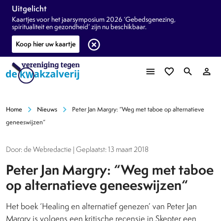
Uitgelicht
Kaartjes voor het jaarsymposium 2026 ‘Gebedsgenezing,
spiritualiteit en gezondheid’ zijn nu beschikbaar.
highlight_off
Koop hier uw kaartje
menu
favorite_border
search
person_outline
chevron_right
chevron_right
Home
Nieuws
Peter Jan Margry: “Weg met taboe op alternatieve
geneeswijzen“
Door: de Webredactie | Geplaatst: 13 maart 2018
Peter Jan Margry: “Weg met taboe
op alternatieve geneeswijzen“
Het boek ‘Healing en alternatief genezen’ van Peter Jan
Margry is volgens een kritische recensie in Skepter een