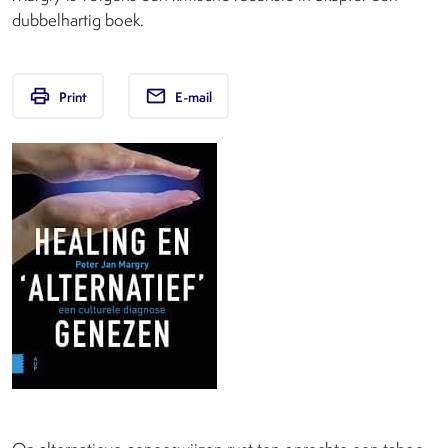
dubbelhartig boek.
print
email
Print
E-mail