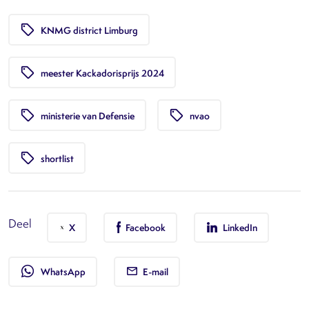
local_offer
KNMG district Limburg
local_offer
meester Kackadorisprijs 2024
local_offer
local_offer
ministerie van Defensie
nvao
local_offer
shortlist
Deel
X
Facebook
LinkedIn
whatsapp
WhatsApp
E-mail