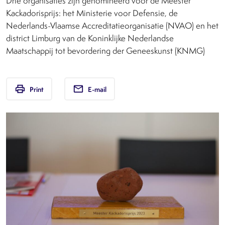
Drie organisaties zijn genomineerd voor de Meester
Kackadorisprijs: het Ministerie voor Defensie, de
Nederlands-Vlaamse Accreditatieorganisatie (NVAO) en het
district Limburg van de Koninklijke Nederlandse
Maatschappij tot bevordering der Geneeskunst (KNMG)
print
email
Print
E-mail