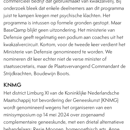
commercieel bedrijf dat gebruikmaakt van kwakzalverij. Bij
onderzoek bleek dat enkele deelnemers aan dit programma
juist te kampen kregen met psychische klachten. Het
programma is intussen op formele gronden gestopt. Maar
BaseQamp blijkt geen uitzondering. Het ministerie van
Defensie geeft regelmatig een podium aan coaches uit het
kwakzalvercircuit. Kortom, voor de tweede keer verdient het
Ministerie van Defensie genomineerd te worden. We
nomineren dit keer echter niet de verse minister of
staatssecretaris, maar de Plaatsvervangend Commandant de
Strijdkrachten, Boudewijn Boots.
KNMG
Het district Limburg XI van de Koninklijke Nederlandsche
Maatschappij tot bevordering der Geneeskunst (KNMG)
wordt genomineerd wegens het organiseren van een
minisymposium op 14 mei 2024 over zogenaamd
complementaire geneeskunde, met een drietal alternatieve
behandelaars: Resie Moonen, homeopathisch arts, Anne