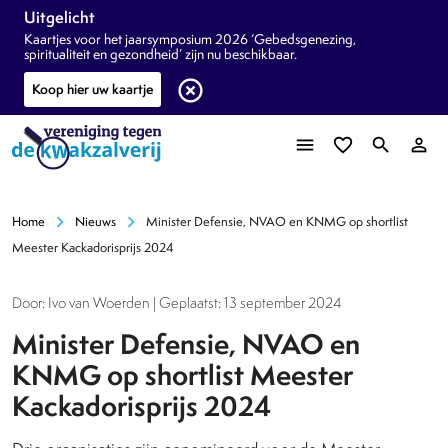
Uitgelicht
Kaartjes voor het jaarsymposium 2026 ‘Gebedsgenezing,
spiritualiteit en gezondheid’ zijn nu beschikbaar.
highlight_off
Koop hier uw kaartje
menu
favorite_border
search
person_outline
chevron_right
chevron_right
Home
Nieuws
Minister Defensie, NVAO en KNMG op shortlist
Meester Kackadorisprijs 2024
Door: Ivo van Woerden | Geplaatst: 13 september 2024
Minister Defensie, NVAO en
KNMG op shortlist Meester
Kackadorisprijs 2024