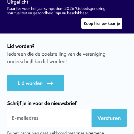
Uitgelicht
Kaartjes voor het jaarsymposium 2026 ‘Gebedsgenezing,
spiritualiteit en gezondheid’ zijn nu beschikbaar.
Koop hier uw kaartje
Lid worden?
Iedereen die de doelstelling van de vereniging
onderschrijft kan lid worden!
Lid worden
east
Schrijf je in voor de nieuwsbrief
Versturen
Bij het inschrijven gaat u akkoord met onze
algemene