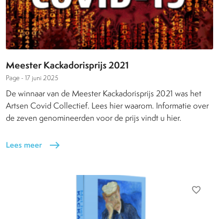
Meester Kackadorisprijs 2021
Page -
17 juni 2025
De winnaar van de Meester Kackadorisprijs 2021 was het
Artsen Covid Collectief. Lees hier waarom. Informatie over
de zeven genomineerden voor de prijs vindt u hier.
Lees meer
east
favorite_border