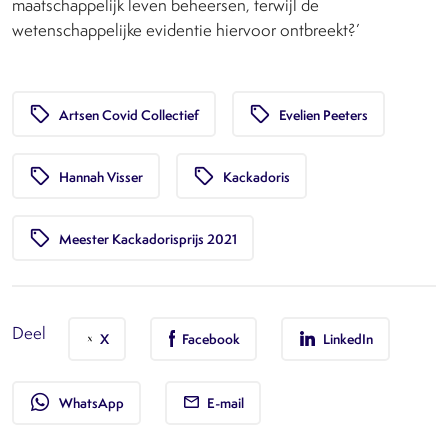
maatschappelijk leven beheersen, terwijl de
wetenschappelijke evidentie hiervoor ontbreekt?’
local_offer
local_offer
Artsen Covid Collectief
Evelien Peeters
local_offer
local_offer
Hannah Visser
Kackadoris
local_offer
Meester Kackadorisprijs 2021
Deel
X
Facebook
LinkedIn
whatsapp
WhatsApp
E-mail