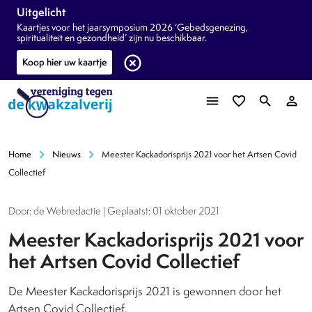
Uitgelicht
Kaartjes voor het jaarsymposium 2026 ‘Gebedsgenezing,
spiritualiteit en gezondheid’ zijn nu beschikbaar.
highlight_off
Koop hier uw kaartje
menu
favorite_border
search
person_outline
chevron_right
chevron_right
Home
Nieuws
Meester Kackadorisprijs 2021 voor het Artsen Covid
Collectief
Door: de Webredactie | Geplaatst: 01 oktober 2021
Meester Kackadorisprijs 2021 voor
het Artsen Covid Collectief
De Meester Kackadorisprijs 2021 is gewonnen door het
Artsen Covid Collectief.