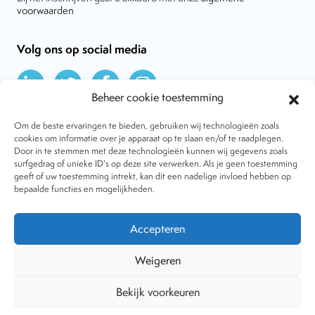
voorwaarden
Volg ons op social media
Beheer cookie toestemming
Om de beste ervaringen te bieden, gebruiken wij technologieën zoals
cookies om informatie over je apparaat op te slaan en/of te raadplegen.
Door in te stemmen met deze technologieën kunnen wij gegevens zoals
Over VtdK
surfgedrag of unieke ID's op deze site verwerken. Als je geen toestemming
Contact
geeft of uw toestemming intrekt, kan dit een nadelige invloed hebben op
Nieuws
bepaalde functies en mogelijkheden.
Behandelwijzen
Dossiers
Lid worden
Accepteren
Tijdschrift
Algemene voorwaarden
Weigeren
Bekijk voorkeuren
Copyright © 2001-2026 Vereniging tegen de Kwakzalverij. Alle
rechten voorbehouden.
Website:
The Goodplace
-
Privacy