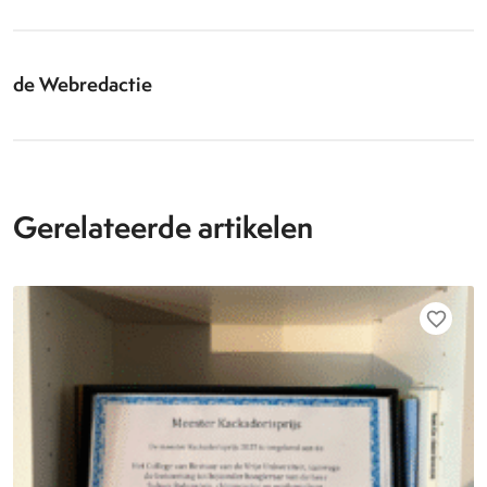
de Webredactie
Gerelateerde artikelen
favorite_border