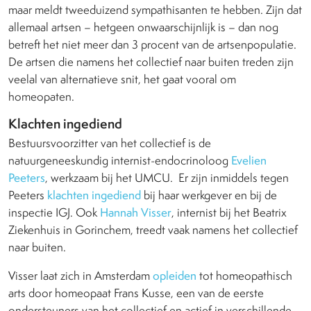
maar meldt tweeduizend sympathisanten te hebben. Zijn dat
allemaal artsen – hetgeen onwaarschijnlijk is – dan nog
betreft het niet meer dan 3 procent van de artsenpopulatie.
De artsen die namens het collectief naar buiten treden zijn
veelal van alternatieve snit, het gaat vooral om
homeopaten.
Klachten ingediend
Bestuursvoorzitter van het collectief is de
natuurgeneeskundig internist-endocrinoloog
Evelien
Peeters
, werkzaam bij het UMCU. Er zijn inmiddels tegen
Peeters
klachten ingediend
bij haar werkgever en bij de
inspectie IGJ. Ook
Hannah Visser
, internist bij het Beatrix
Ziekenhuis in Gorinchem, treedt vaak namens het collectief
naar buiten.
Visser laat zich in Amsterdam
opleiden
tot homeopathisch
arts door homeopaat Frans Kusse, een van de eerste
ondersteuners van het collectief en actief in verschillende