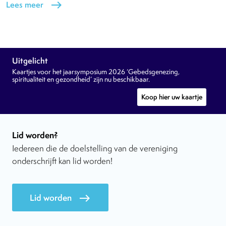
Lees meer
east
Uitgelicht
Kaartjes voor het jaarsymposium 2026 ‘Gebedsgenezing,
spiritualiteit en gezondheid’ zijn nu beschikbaar.
Koop hier uw kaartje
Lid worden?
Iedereen die de doelstelling van de vereniging
onderschrijft kan lid worden!
Lid worden
east