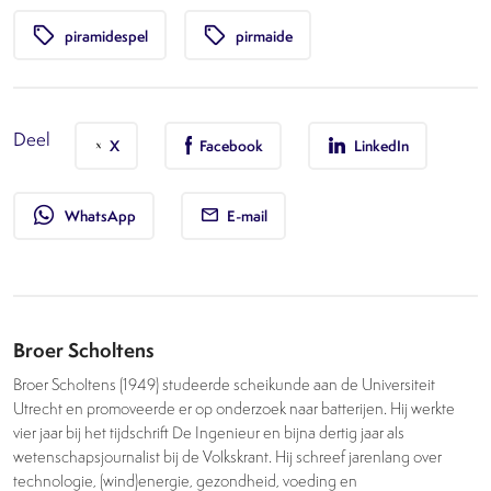
local_offer
local_offer
piramidespel
pirmaide
Deel
X
Facebook
LinkedIn
whatsapp
WhatsApp
E-mail
Broer Scholtens
Broer Scholtens (1949) studeerde scheikunde aan de Universiteit
Utrecht en promoveerde er op onderzoek naar batterijen. Hij werkte
vier jaar bij het tijdschrift De Ingenieur en bijna dertig jaar als
wetenschapsjournalist bij de Volkskrant. Hij schreef jarenlang over
technologie, (wind)energie, gezondheid, voeding en