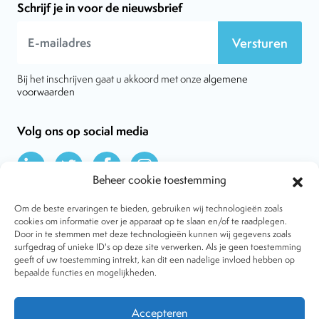
Schrijf je in voor de nieuwsbrief
Versturen
Bij het inschrijven gaat u akkoord met onze
algemene
voorwaarden
Volg ons op social media
Beheer cookie toestemming
Om de beste ervaringen te bieden, gebruiken wij technologieën zoals
cookies om informatie over je apparaat op te slaan en/of te raadplegen.
Door in te stemmen met deze technologieën kunnen wij gegevens zoals
Over VtdK
surfgedrag of unieke ID's op deze site verwerken. Als je geen toestemming
Contact
geeft of uw toestemming intrekt, kan dit een nadelige invloed hebben op
Nieuws
bepaalde functies en mogelijkheden.
Behandelwijzen
Dossiers
Lid worden
Accepteren