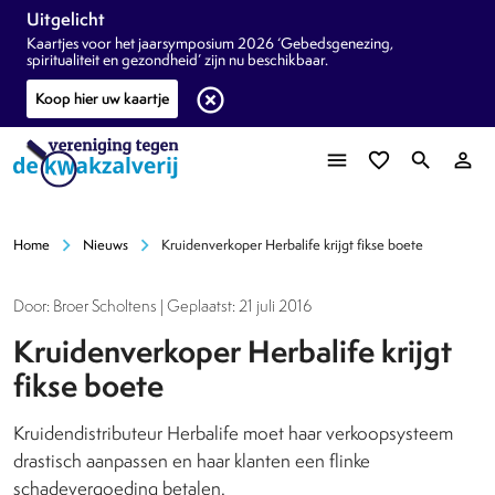
Uitgelicht
Kaartjes voor het jaarsymposium 2026 ‘Gebedsgenezing,
spiritualiteit en gezondheid’ zijn nu beschikbaar.
highlight_off
Koop hier uw kaartje
menu
favorite_border
search
person_outline
chevron_right
chevron_right
Home
Nieuws
Kruidenverkoper Herbalife krijgt fikse boete
Door: Broer Scholtens | Geplaatst: 21 juli 2016
Kruidenverkoper Herbalife krijgt
fikse boete
Kruidendistributeur Herbalife moet haar verkoopsysteem
drastisch aanpassen en haar klanten een flinke
schadevergoeding betalen.