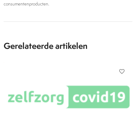
consumentenproducten.
Gerelateerde artikelen
favorite_border