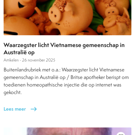
Waarzegster licht Vietnamese gemeenschap in
Australië op
Artikelen -
26 november 2025
Buitenlandrubriek met o.a.: Waarzegster licht Vietnamese
gemeenschap in Australië op / Britse apotheker berispt om
toedienen homeopathische injectie die op internet was
gekocht.
Lees meer
east