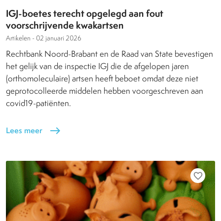
IGJ-boetes terecht opgelegd aan fout
voorschrijvende kwakartsen
Artikelen -
02 januari 2026
Rechtbank Noord-Brabant en de Raad van State bevestigen
het gelijk van de inspectie IGJ die de afgelopen jaren
(orthomoleculaire) artsen heeft beboet omdat deze niet
geprotocolleerde middelen hebben voorgeschreven aan
covid19-patiënten.
Lees meer
east
favorite_border