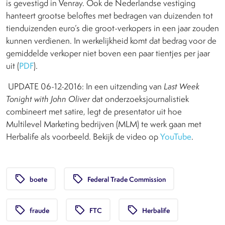
is gevestigd in Venray. Ook de Nederlandse vestiging
hanteert grootse beloftes met bedragen van duizenden tot
tienduizenden euro’s die groot-verkopers in een jaar zouden
kunnen verdienen. In werkelijkheid komt dat bedrag voor de
gemiddelde verkoper niet boven een paar tientjes per jaar
uit (
PDF
).
UPDATE 06-12-2016: In een uitzending van
Last Week
Tonight with John Oliver
dat onderzoeksjournalistiek
combineert met satire, legt de presentator uit hoe
Multilevel Marketing bedrijven (MLM) te werk gaan met
Herbalife als voorbeeld. Bekijk de video op
YouTube
.
local_offer
local_offer
boete
Federal Trade Commission
local_offer
local_offer
local_offer
fraude
FTC
Herbalife