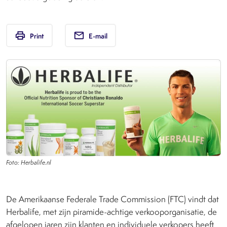
print
email
Print
E-mail
Foto: Herbalife.nl
De Amerikaanse Federale Trade Commission (FTC) vindt dat
Herbalife, met zijn piramide-achtige verkooporganisatie, de
afgelopen jaren zijn klanten en individuele verkopers heeft