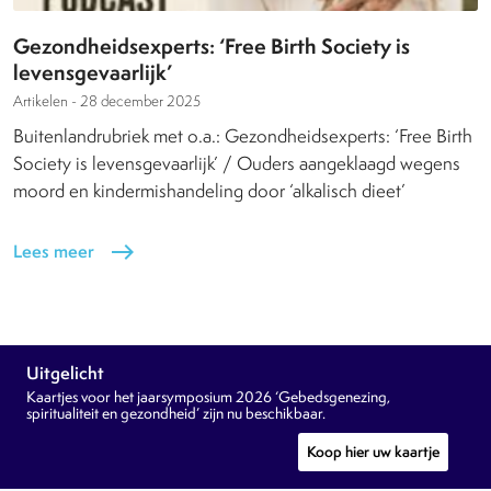
Gezondheidsexperts: ‘Free Birth Society is
levensgevaarlijk’
Artikelen -
28 december 2025
Buitenlandrubriek met o.a.: Gezondheidsexperts: ‘Free Birth
Society is levensgevaarlijk’ / Ouders aangeklaagd wegens
moord en kindermishandeling door ‘alkalisch dieet’
Lees meer
east
Uitgelicht
Kaartjes voor het jaarsymposium 2026 ‘Gebedsgenezing,
spiritualiteit en gezondheid’ zijn nu beschikbaar.
Koop hier uw kaartje