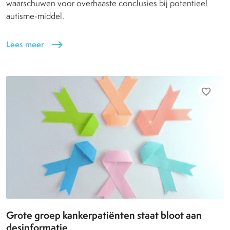
waarschuwen voor overhaaste conclusies bij potentieel
autisme-middel.
Lees meer
east
favorite_border
Grote groep kankerpatiënten staat bloot aan
desinformatie