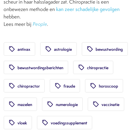
scheur in haar halsslagader zat. Chiropractie is een
onbewezen methode en
kan zeer schadelijke gevolgen
hebben.
Lees meer bij
People
.
local_offer
local_offer
local_offer
antivax
astrologie
bewustwording
local_offer
local_offer
bewustwordingsberichten
chiropractie
local_offer
local_offer
local_offer
chiropractor
fraude
horoscoop
local_offer
local_offer
local_offer
mazelen
numerologie
vaccinatie
local_offer
local_offer
vloek
voedingssupplement