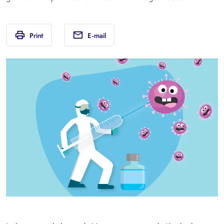
print
email
Print
E-mail