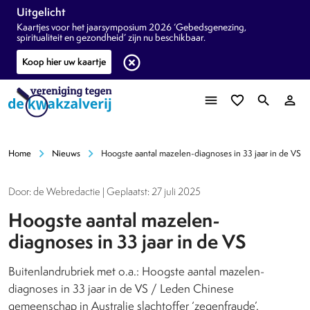
Uitgelicht
Kaartjes voor het jaarsymposium 2026 ‘Gebedsgenezing,
spiritualiteit en gezondheid’ zijn nu beschikbaar.
highlight_off
Koop hier uw kaartje
menu
favorite_border
search
person_outline
chevron_right
chevron_right
Home
Nieuws
Hoogste aantal mazelen-diagnoses in 33 jaar in de VS
Door: de Webredactie | Geplaatst: 27 juli 2025
Hoogste aantal mazelen-
diagnoses in 33 jaar in de VS
Buitenlandrubriek met o.a.: Hoogste aantal mazelen-
diagnoses in 33 jaar in de VS / Leden Chinese
gemeenschap in Australie slachtoffer ‘zegenfraude’.