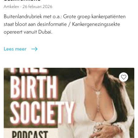
Artikelen -
26 februari 2026
Buitenlandrubriek met o.a.: Grote groep kankerpatiënten
staat bloot aan desinformatie / Kankergenezingssekte
opereert vanuit Dubai.
Lees meer
east
favorite_border