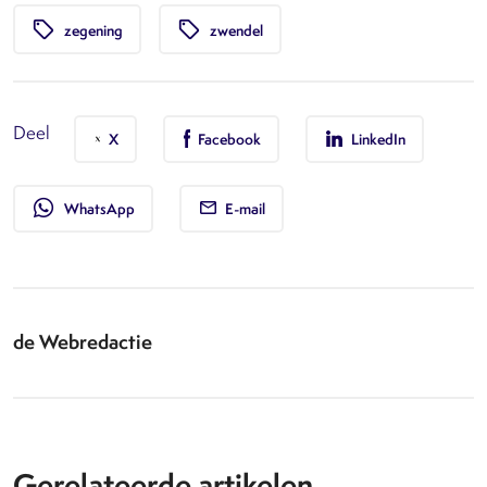
local_offer
local_offer
zegening
zwendel
Deel
X
Facebook
LinkedIn
whatsapp
WhatsApp
E-mail
de Webredactie
Gerelateerde artikelen