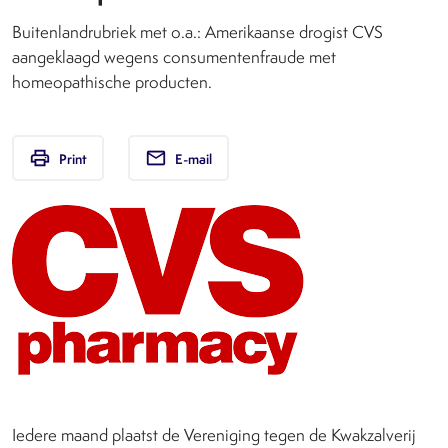
Buitenlandrubriek met o.a.: Amerikaanse drogist CVS
aangeklaagd wegens consumentenfraude met
homeopathische producten.
print
email
Print
E-mail
Iedere maand plaatst de Vereniging tegen de Kwakzalverij