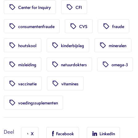
local_offer
local_offer
Center for Inquiry
CFI
local_offer
local_offer
local_offer
consumentenfraude
CVS
fraude
local_offer
local_offer
local_offer
houtskool
kinderbijslag
mineralen
local_offer
local_offer
local_offer
misleiding
natuurdokters
omega-3
local_offer
local_offer
vaccinatie
vitamines
local_offer
voedingssuplementen
Deel
X
Facebook
LinkedIn