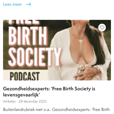
Lees meer
east
favorite_border
Gezondheidsexperts: ‘Free Birth Society is
levensgevaarlijk’
Artikelen -
28 december 2025
Buitenlandrubriek met o.a.: Gezondheidsexperts: ‘Free Birth