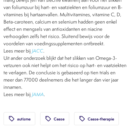
van foliumzuur bij hart- en vaatziekten en foliumzuur en B-
vitamines bij hartaanvallen. Multivitamines, vitamine C, D,
Beta-caroteen, calcium en selenium hadden geen enkel
effect en mengsels van antioxidanten en niacine
verhoogden zelfs het risico. Sluitend bewijs voor de
voordelen van voedingssupplementen ontbreekt.
Lees meer bij
JACC
.
Uit ander onderzoek blijkt dat het slikken van Omega-3-
vetzuren ook niet helpt om het risico op hart- en vaatziekten
te verlagen. De conclusie is gebaseerd op tien trials en
meer dan 77000 deelnemers die het langer dan vier jaar
innamen.
Lees meer bij
JAMA
.
local_offer
local_offer
local_offer
autisme
Cease
Cease-therapie