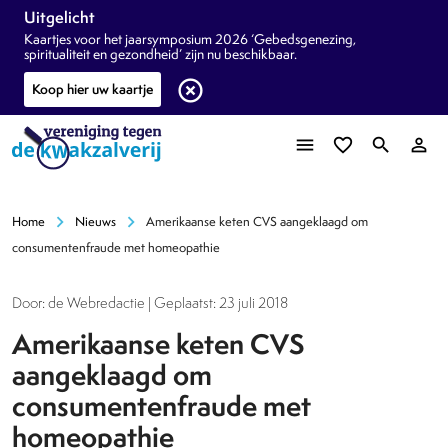
Uitgelicht
Kaartjes voor het jaarsymposium 2026 ‘Gebedsgenezing,
spiritualiteit en gezondheid’ zijn nu beschikbaar.
highlight_off
Koop hier uw kaartje
menu
favorite_border
search
person_outline
chevron_right
chevron_right
Home
Nieuws
Amerikaanse keten CVS aangeklaagd om
consumentenfraude met homeopathie
Door: de Webredactie | Geplaatst: 23 juli 2018
Amerikaanse keten CVS
aangeklaagd om
consumentenfraude met
homeopathie