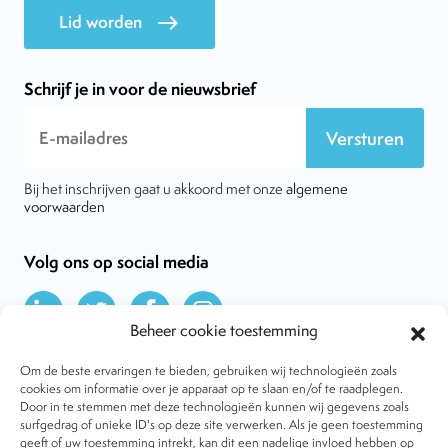
Lid worden
east
Schrijf je in voor de nieuwsbrief
Versturen
Bij het inschrijven gaat u akkoord met onze
algemene
voorwaarden
Volg ons op social media
Beheer cookie toestemming
Om de beste ervaringen te bieden, gebruiken wij technologieën zoals
cookies om informatie over je apparaat op te slaan en/of te raadplegen.
Door in te stemmen met deze technologieën kunnen wij gegevens zoals
Over VtdK
surfgedrag of unieke ID's op deze site verwerken. Als je geen toestemming
Contact
geeft of uw toestemming intrekt, kan dit een nadelige invloed hebben op