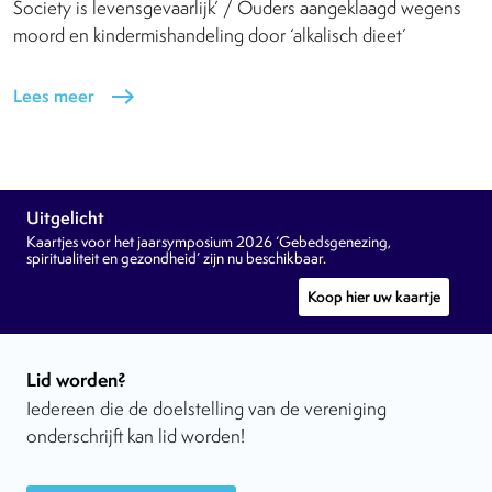
Society is levensgevaarlijk’ / Ouders aangeklaagd wegens
moord en kindermishandeling door ‘alkalisch dieet’
Lees meer
east
Uitgelicht
Kaartjes voor het jaarsymposium 2026 ‘Gebedsgenezing,
spiritualiteit en gezondheid’ zijn nu beschikbaar.
Koop hier uw kaartje
Lid worden?
Iedereen die de doelstelling van de vereniging
onderschrijft kan lid worden!