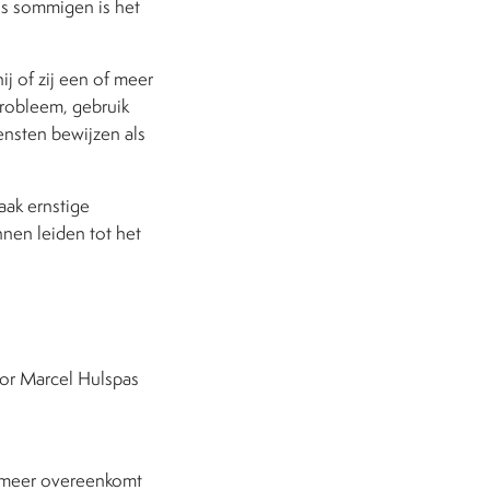
ens sommigen is het
ij of zij een of meer
probleem, gebruik
ensten bewijzen als
ak ernstige
nen leiden tot het
oor Marcel Hulspas
f meer overeenkomt