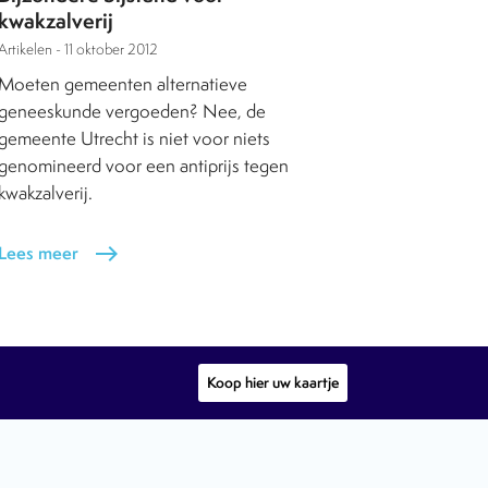
kwakzalverij
Artikelen -
11 oktober 2012
Moeten gemeenten alternatieve
geneeskunde vergoeden? Nee, de
gemeente Utrecht is niet voor niets
genomineerd voor een antiprijs tegen
kwakzalverij.
Lees meer
east
Koop hier uw kaartje