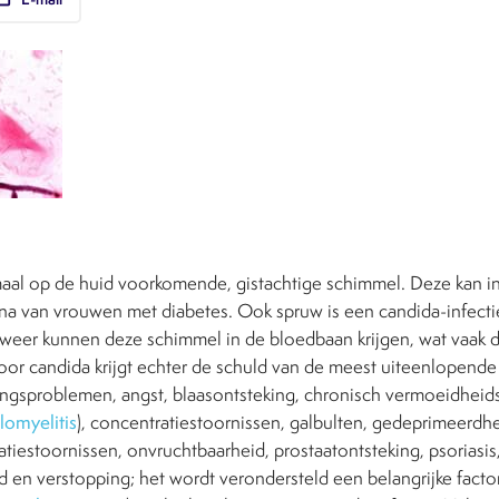
aal op de huid voorkomende, gistachtige schimmel. Deze kan in
na van vrouwen met diabetes. Ook spruw is een candida-infecti
fweer kunnen deze schimmel in de bloedbaan krijgen, wat vaak do
or candida krijgt echter de schuld van de meest uiteenlopend
ngsproblemen, angst, blaasontsteking, chronisch vermoeidhei
lomyelitis
), concentratiestoornissen, galbulten, gedeprimeerdhe
tiestoornissen, onvruchtbaarheid, prostaatontsteking, psoriasis, s
 en verstopping; het wordt verondersteld een belangrijke factor t