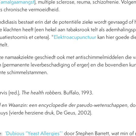
*
amalgaamangst
), multiple sclerose, reuma, schizofrenie. Volg
als chronische vermoeidheid.
idiasis bestaat erin dat de potentiële zieke wordt gevraagd of h
 klachten heeft (een hekel aan tabaksrook telt als ademhalings
uatiestoornis et cetera). *
Elektroacupunctuur
kan hier goede di
telt.
e namaakziekte geschiedt ook met antischimmelmiddelen die va
 (permanente leverbeschadiging of erger) en die bovendien kun
tente schimmelstammen.
rvis (red.),
The health robbers
. Buffalo, 1993.
d en Waanzin: een encyclopedie der pseudo-wetenschappen
, d
uys (vierde herziene druk, De Geus, 2002).
ie:
‘Dubious “Yeast Allergies”‘
door Stephen Barrett, wat min o