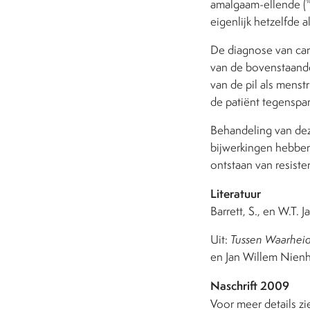
amalgaam-ellende (
eigenlijk hetzelfde 
De diagnose van cand
van de bovenstaande
van de pil als menstr
de patiënt tegenspar
Behandeling van dez
bijwerkingen hebben
ontstaan van resis
Literatuur
Barrett, S., en W.T. Ja
Uit:
Tussen Waarhei
en Jan Willem Nienh
Naschrift 2009
Voor meer details z