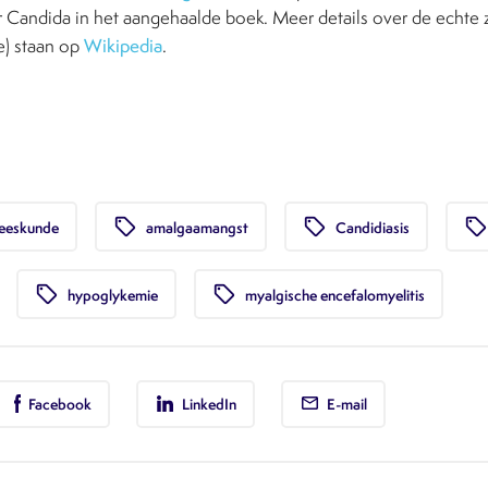
 Candida in het aangehaalde boek. Meer details over de echte z
e) staan op
Wikipedia
.
local_offer
local_offer
local_offer
neeskunde
amalgaamangst
Candidiasis
local_offer
local_offer
hypoglykemie
myalgische encefalomyelitis
Facebook
LinkedIn
E-mail