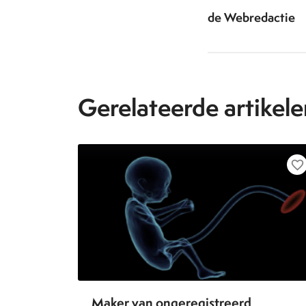
de Webredactie
Gerelateerde artikele
favorite_border
Maker van ongeregistreerd