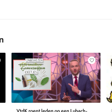
n
favorite_border
VtdK roept leden op een Lubach-