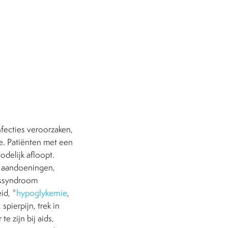
fecties veroorzaken,
e. Patiënten met een
delijk afloopt.
e aandoeningen,
dssyndroom
id, *
hypoglykemie
,
pierpijn, trek in
e zijn bij aids,