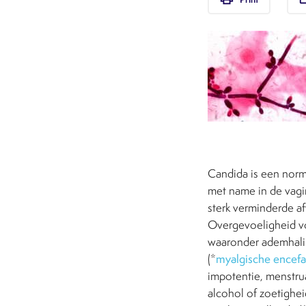
Candida is een norm
met name in de vagi
sterk verminderde a
Overgevoeligheid vo
waaronder ademhali
(*
myalgische encefa
impotentie, menstrua
alcohol of zoetigheid