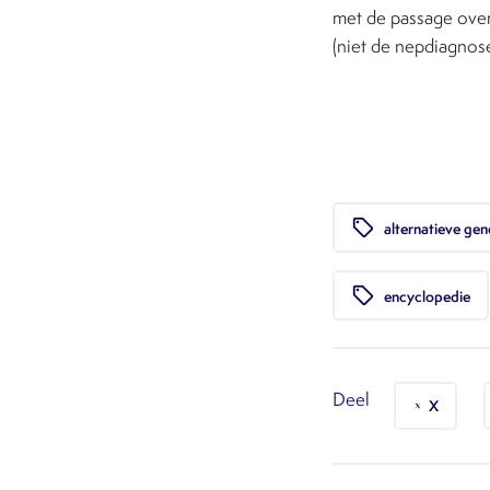
met de passage over
(niet de nepdiagnos
local_offer
alternatieve ge
local_offer
encyclopedie
Deel
X