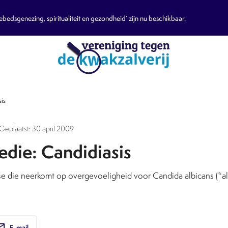
edsgenezing, spiritualiteit en gezondheid’ zijn nu beschikbaar.
is
Geplaatst: 30 april 2009
edie: Candidiasis
se die neerkomt op overgevoeligheid voor Candida albicans (*al
ail
E-mail