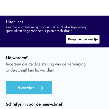
Uitgelicht
Kaartjes voor het jaarsymposium 2026 ‘Gebedsgenezing,
spiritualiteit en gezondheid’ zijn nu beschikbaar.
Koop hier uw kaartje
Lid worden?
Iedereen die de doelstelling van de vereniging
onderschrijft kan lid worden!
Lid worden
east
Schrijf je in voor de nieuwsbrief