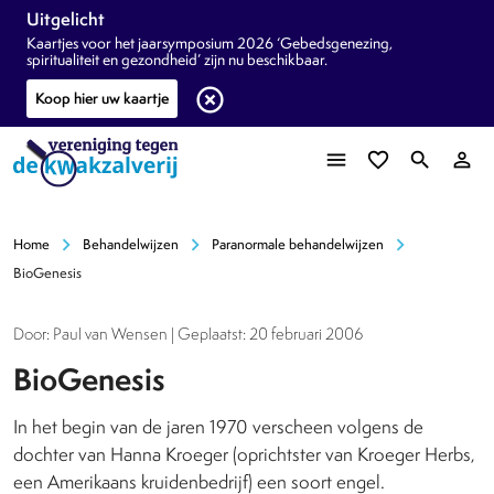
Uitgelicht
Kaartjes voor het jaarsymposium 2026 ‘Gebedsgenezing,
spiritualiteit en gezondheid’ zijn nu beschikbaar.
highlight_off
Koop hier uw kaartje
menu
favorite_border
search
person_outline
chevron_right
chevron_right
chevron_right
Home
Behandelwijzen
Paranormale behandelwijzen
BioGenesis
Door: Paul van Wensen | Geplaatst: 20 februari 2006
BioGenesis
In het begin van de jaren 1970 verscheen volgens de
dochter van Hanna Kroeger (oprichtster van Kroeger Herbs,
een Amerikaans kruidenbedrijf) een soort engel.