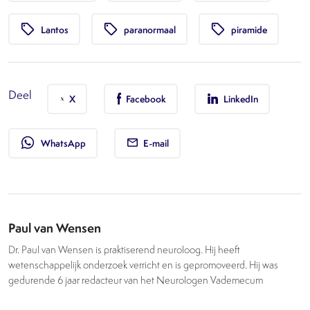
local_offer
local_offer
local_offer
Lantos
paranormaal
piramide
Deel
X
Facebook
LinkedIn
whatsapp
WhatsApp
E-mail
Paul van Wensen
Dr. Paul van Wensen is praktiserend neuroloog. Hij heeft
wetenschappelijk onderzoek verricht en is gepromoveerd. Hij was
gedurende 6 jaar redacteur van het Neurologen Vademecum