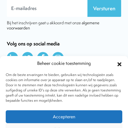
Versturen
Bij het inschrijven gaat u akkoord met onze
algemene
voorwaarden
Volg ons op social media
Beheer cookie toestemming
Om de beste ervaringen te bieden, gebruiken wij technologieën zoals
cookies om informatie over je apparaat op te slaan en/of te raadplegen.
Door in te stemmen met deze technologieën kunnen wij gegevens zoals
Over VtdK
surfgedrag of unieke ID's op deze site verwerken. Als je geen toestemming
Contact
geeft of uw toestemming intrekt, kan dit een nadelige invloed hebben op
Nieuws
bepaalde functies en mogelijkheden.
Behandelwijzen
Dossiers
Lid worden
Accepteren
Tijdschrift
Algemene voorwaarden