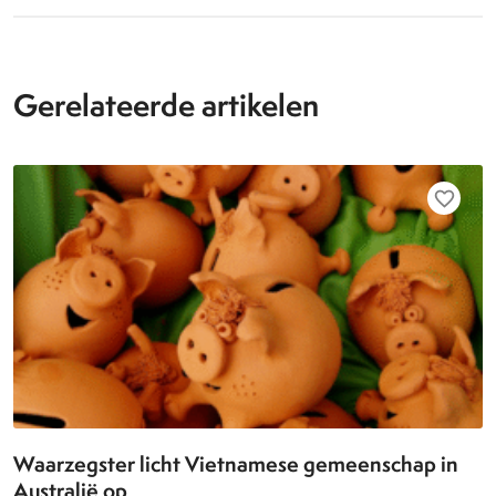
Gerelateerde artikelen
favorite_border
Waarzegster licht Vietnamese gemeenschap in
Australië op