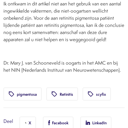
Ik ontkwam in dit artikel niet aan het gebruik van een aantal
ingewikkelde vaktermen, die niet-oogartsen wellicht
onbekend zijn. Voor de aan retinitis pigmentosa patiënt
lijdende patiënt aan retinitis pigmentosa, kan ik de conclusie
nog eens kort samenvatten: aanschaf van deze dure
apparaten zal u niet helpen en is weggegooid geld!
Dr. Mary J. van Schooneveld is oogarts in het AMC en bij
het NIN (Nederlands Instituut van Neurowetenschappen).
local_offer
local_offer
local_offer
pigmentosa
Retinitis
scyfix
Deel
X
Facebook
LinkedIn