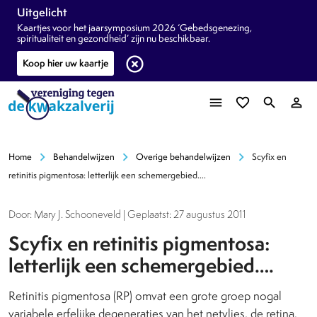
Uitgelicht
Kaartjes voor het jaarsymposium 2026 ‘Gebedsgenezing,
spiritualiteit en gezondheid’ zijn nu beschikbaar.
highlight_off
Koop hier uw kaartje
menu
favorite_border
search
person_outline
chevron_right
chevron_right
chevron_right
Home
Behandelwijzen
Overige behandelwijzen
Scyfix en
retinitis pigmentosa: letterlijk een schemergebied….
Door: Mary J. Schooneveld | Geplaatst: 27 augustus 2011
Scyfix en retinitis pigmentosa:
letterlijk een schemergebied….
Retinitis pigmentosa (RP) omvat een grote groep nogal
variabele erfelijke degeneraties van het netvlies, de retina.