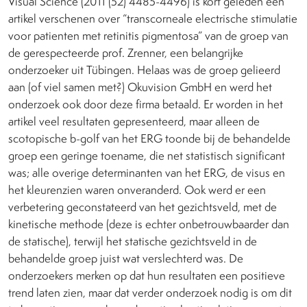
Visual Science (2011 (52) 4485-4496) is kort geleden een
artikel verschenen over “transcorneale electrische stimulatie
voor patienten met retinitis pigmentosa” van de groep van
de gerespecteerde prof. Zrenner, een belangrijke
onderzoeker uit Tübingen. Helaas was de groep gelieerd
aan (of viel samen met?) Okuvision GmbH en werd het
onderzoek ook door deze firma betaald. Er worden in het
artikel veel resultaten gepresenteerd, maar alleen de
scotopische b-golf van het ERG toonde bij de behandelde
groep een geringe toename, die net statistisch significant
was; alle overige determinanten van het ERG, de visus en
het kleurenzien waren onveranderd. Ook werd er een
verbetering geconstateerd van het gezichtsveld, met de
kinetische methode (deze is echter onbetrouwbaarder dan
de statische), terwijl het statische gezichtsveld in de
behandelde groep juist wat verslechterd was. De
onderzoekers merken op dat hun resultaten een positieve
trend laten zien, maar dat verder onderzoek nodig is om dit