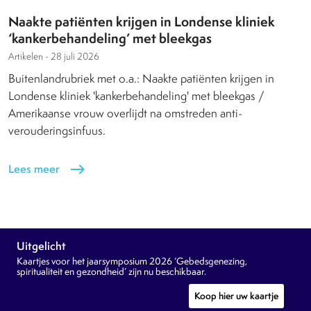
Naakte patiënten krijgen in Londense kliniek
‘kankerbehandeling’ met bleekgas
Artikelen -
28 juli 2026
Buitenlandrubriek met o.a.: Naakte patiënten krijgen in
Londense kliniek 'kankerbehandeling' met bleekgas /
Amerikaanse vrouw overlijdt na omstreden anti-
verouderingsinfuus.
Lees meer
east
Uitgelicht
Kaartjes voor het jaarsymposium 2026 ‘Gebedsgenezing,
spiritualiteit en gezondheid’ zijn nu beschikbaar.
Koop hier uw kaartje