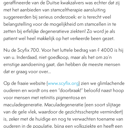
geraffineerde van de Duitse kwakzalvers was echter dat zij
met het aanbieden van stamceltherapie aansluiting
suggereerden bij serieus onderzoek: er is terecht veel
belangstelling voor de mogelijkheid om stamcellen in te
zetten bij erfelijke degeneratieve ziekten! Zo word je als
patient wel heel makkelijk op het verkeerde been gezet.
Nu de Scyfix 700. Voor het luttele bedrag van ? 4000 is hij
van u. Inderdaad, niet goedkoop, maar als het om zo’n
ernstige aandoening gaat, dan hebben de meeste mensen
dat er graag voor over…
Op de fraaie website (
www.scyfix.org
) zien we glimlachende
ouderen en wordt ons een “doorbraak!” beloofd naast hoop
voor mensen met retinitis pigmentosa en
maculadegeneratie. Maculadegeneratie (een soort slijtage
van de gele vlek, waardoor de gezichtsscherpte vermindert)
is, zeker met de huidige en nog te verwachten toename van
ouderen in de populatie, bijna een volksziekte en heeft een