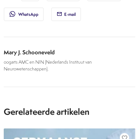
whatsapp
WhatsApp
E-mail
Mary J. Schooneveld
oogarts AMC en NIN (Nederlands Instituut van
Neurowetenschappen).
Gerelateerde artikelen
favorite_border