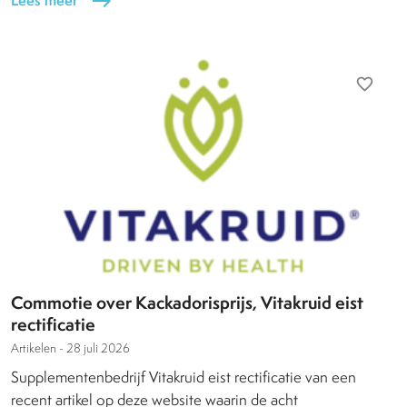
Lees meer
east
favorite_border
Commotie over Kackadorisprijs, Vitakruid eist
rectificatie
Artikelen -
28 juli 2026
Supplementenbedrijf Vitakruid eist rectificatie van een
recent artikel op deze website waarin de acht