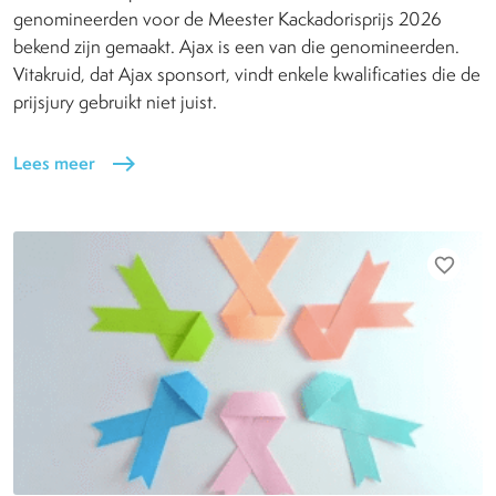
genomineerden voor de Meester Kackadorisprijs 2026
bekend zijn gemaakt. Ajax is een van die genomineerden.
Vitakruid, dat Ajax sponsort, vindt enkele kwalificaties die de
prijsjury gebruikt niet juist.
Lees meer
east
favorite_border