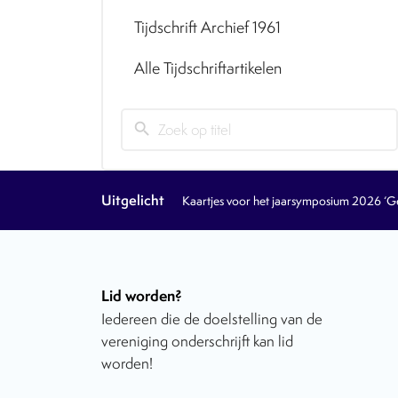
Tijdschrift Archief 1961
Alle Tijdschriftartikelen
search
Uitgelicht
Kaartjes voor het jaarsymposium 2026 ‘Geb
Lid worden?
Iedereen die de doelstelling van de
vereniging onderschrijft kan lid
worden!