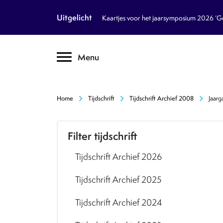
article
Nieuws
Uitgelicht
Kaartjes voor het jaarsymposium 2026 ‘Geb
inventory_2
Dossiers
chevron_right
Menu
text_format
Encyclopedie
auto_stories
Tijdschrift
chevron_right
chevron_right
chevron_right
Home
Tijdschrift
Tijdschrift Archief 2008
Jaarg
podcasts
Podcasts
Filter tijdschrift
textsms
Over Ons
chevron_right
Tijdschrift Archief 2026
call
Contact
Tijdschrift Archief 2025
Volg ons op social media
Tijdschrift Archief 2024