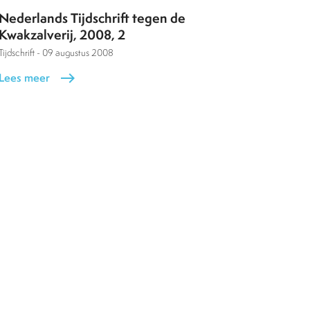
Nederlands Tijdschrift tegen de
Kwakzalverij, 2008, 2
Tijdschrift -
09 augustus 2008
Lees meer
east