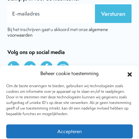
Versturen
Bij het inschrijven gaat u akkoord met onze
algemene
voorwaarden
Volg ons op social media
Beheer cookie toestemming
Om de beste ervaringen te bieden, gebruiken wij technologieën zoals
cookies om informatie over je apparaat op te slaan en/of te raadplegen.
Door in te stemmen met deze technologieën kunnen wij gegevens zoals
Over VtdK
surfgedrag of unieke ID's op deze site verwerken. Als je geen toestemming
Contact
geeft of uw toestemming intrekt, kan dit een nadelige invloed hebben op
Nieuws
bepaalde functies en mogelijkheden.
Behandelwijzen
Dossiers
Lid worden
Accepteren
Tijdschrift