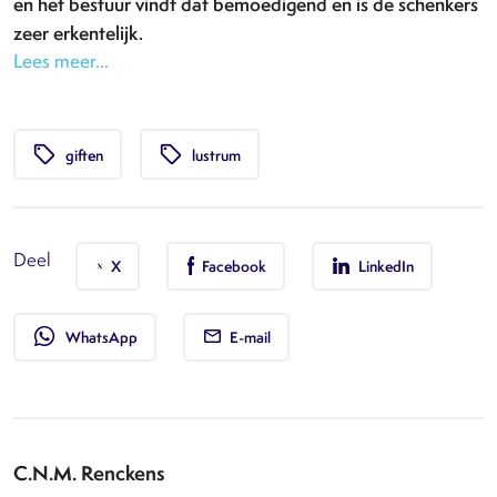
en het bestuur
vindt dat bemoedigend en is de schenkers
zeer erkentelijk.
Lees meer…
local_offer
local_offer
giften
lustrum
Deel
X
Facebook
LinkedIn
whatsapp
WhatsApp
E-mail
C.N.M. Renckens