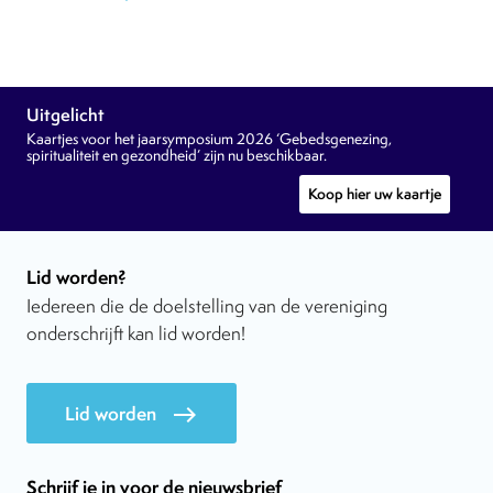
Uitgelicht
Kaartjes voor het jaarsymposium 2026 ‘Gebedsgenezing,
spiritualiteit en gezondheid’ zijn nu beschikbaar.
Koop hier uw kaartje
Lid worden?
Iedereen die de doelstelling van de vereniging
onderschrijft kan lid worden!
Lid worden
east
Schrijf je in voor de nieuwsbrief