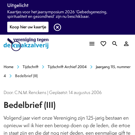
Uitgelicht
Kaartjes voor het jaarsymposium 2026 ‘Gebedsgenezing,
spiritualiteit en gezondheid’ zijn nu beschikbaar.
highlight_off
Koop hier uw kaartje
menu
favorite_border
search
person_outline
chevron_right
chevron_right
chevron_right
Home
Tijdschrift
Tijdschrift Archief 2004
Jaargang 115, nummer
chevron_right
4
Bedelbrief (III)
Door: C.N.M. Renckens | Geplaatst: 14 augustus 2006
Bedelbrief (III)
Volgend jaar viert onze Vereniging zijn 125-jarig bestaan en
opnieuw wil ik hier een beroep doen op de leden, die ertoe
in staat zijn en die dat nog niet deden, een eenmalige gift te