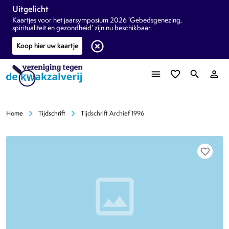
Uitgelicht
Kaartjes voor het jaarsymposium 2026 ‘Gebedsgenezing,
spiritualiteit en gezondheid’ zijn nu beschikbaar.
highlight_off
Koop hier uw kaartje
menu
favorite_border
search
person_outline
chevron_right
chevron_right
Home
Tijdschrift
Tijdschrift Archief 1996
favorite_border