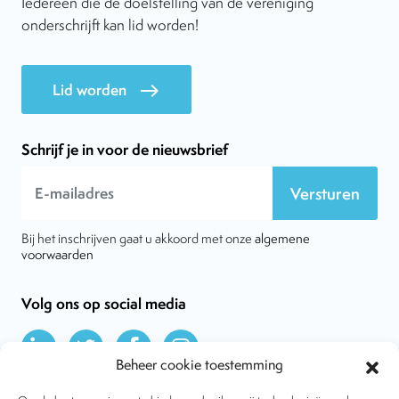
Iedereen die de doelstelling van de vereniging
onderschrijft kan lid worden!
Lid worden
east
Schrijf je in voor de nieuwsbrief
Versturen
Bij het inschrijven gaat u akkoord met onze
algemene
voorwaarden
Volg ons op social media
Beheer cookie toestemming