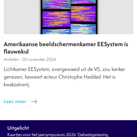
Amerikaanse beeldschermenkamer EESystem is
flauwekul
Artikelen -
05 november 2024
Lichtkamer EESystem, overgewaaid uit de VS, zou kanker
genezen, beweert acteur Christophe Haddad. Het is
kwakzalverij.
Lees meer
east
Uitgelicht
Kaartjes voor het jaarsymposium 2026 ‘Gebedsgenezing,