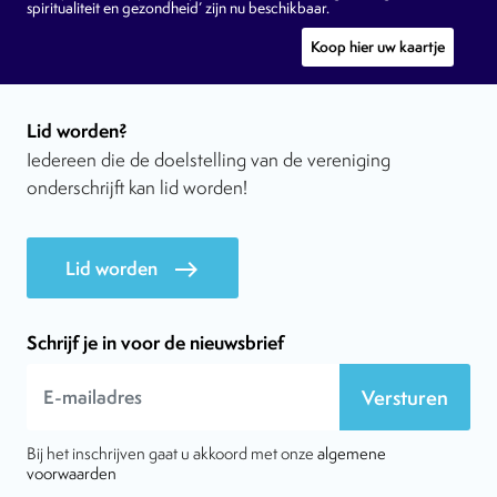
spiritualiteit en gezondheid’ zijn nu beschikbaar.
Koop hier uw kaartje
Lid worden?
Iedereen die de doelstelling van de vereniging
onderschrijft kan lid worden!
Lid worden
east
Schrijf je in voor de nieuwsbrief
Versturen
Bij het inschrijven gaat u akkoord met onze
algemene
voorwaarden