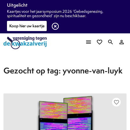
Uitgelicht
Kaartjes voor het jaarsymposium 2026 ‘Gebedsgenezing,
spiritualiteit en gezondheid’ zijn nu beschikbaar.
highlight_off
Koop hier uw kaartje
menu
favorite_border
search
person_outline
Gezocht op tag: yvonne-van-luyk
favorite_border